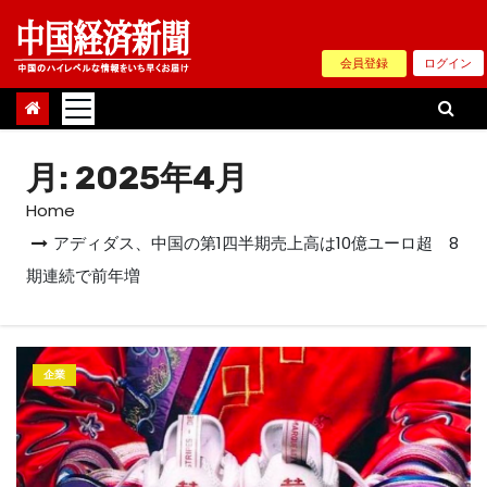
Skip
to
会員登録
ログイン
content
月:
2025年4月
Home
アディダス、中国の第1四半期売上高は10億ユーロ超 8
期連続で前年増
企業