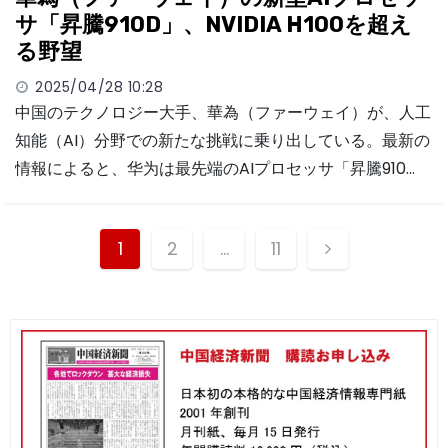
サ「昇騰910D」、NVIDIA H100を超え
る野望
2025/04/28 10:28
中国のテクノロジー大手、華為（ファーウェイ）が、人工
知能（AI）分野での新たな挑戦に乗り出している。最新の
情報によると、华为は最先端のAIプロセッサ「昇騰910…
投
1
2
…
11
稿
ナ
ビ
ゲ
ー