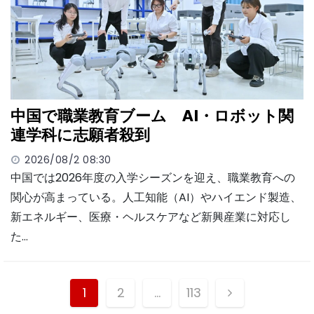
中国で職業教育ブーム AI・ロボット関
連学科に志願者殺到
2026/08/2 08:30
中国では2026年度の入学シーズンを迎え、職業教育への
関心が高まっている。人工知能（AI）やハイエンド製造、
新エネルギー、医療・ヘルスケアなど新興産業に対応し
た…
投
1
2
…
113