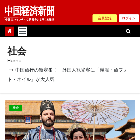
Skip
to
会員登録
ログイン
content
社会
Home
中国旅行の新定番！ 外国人観光客に「漢服・旅フォ
ト・ネイル」が大人気
社会