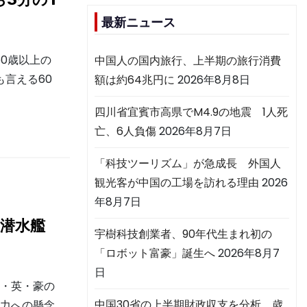
最新ニュース
60歳以上の
中国人の国内旅行、上半期の旅行消費
も言える60
額は約64兆円に
2026年8月8日
四川省宜賓市高県でM4.9の地震 1人死
亡、6人負傷
2026年8月7日
「科技ツーリズム」が急成長 外国人
観光客が中国の工場を訪れる理由
2026
年8月7日
潜水艦
宇樹科技創業者、90年代生まれ初の
「ロボット富豪」誕生へ
2026年8月7
日
米・英・豪の
中国30省の上半期財政収支を分析 歳
響力への懸念