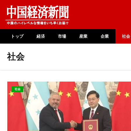
Skip
to
content
トップ
経済
市場
産業
企業
社会
社会
社会