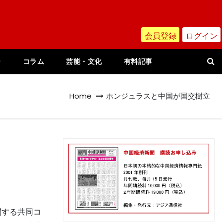
会員登録
ログイン
ー
コラム
芸能・文化
有料記事
Home
ホンジュラスと中国が国交樹立
関する共同コ