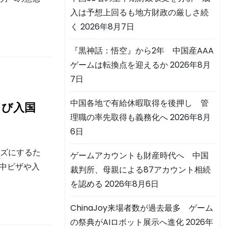
入は予想上回るも地方財政の厳しさ続
く
2026年8月7日
『黒神話：悟空』から2年 中国産AAA
ゲームは転換点を迎えるか
2026年8月
7日
中国各地で有給休暇取得を後押し 管
よび入国
理職の率先取得も義務化へ
2026年8月
6日
ーズにするた
ゲームアカウントも財産時代へ 中国
訪中ビザや入
裁判所、母親による87アカウント相続
を認める
2026年8月6日
ChinaJoy来場者数が過去最多 ゲーム
の祭典がAIロボット展示へ進化
2026年