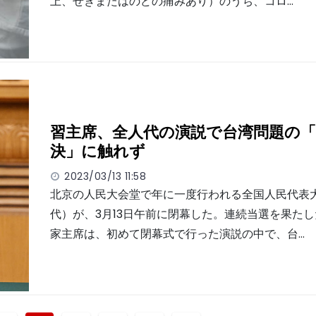
上、せきまたはのどの痛みあり）のうち、コロ…
習主席、全人代の演説で台湾問題の「
決」に触れず
2023/03/13 11:58
北京の人民大会堂で年に一度行われる全国人民代表
代）が、3月13日午前に閉幕した。連続当選を果た
家主席は、初めて閉幕式で行った演説の中で、台…