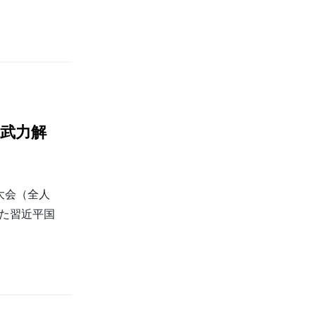
武力解
大会（全人
した習近平国