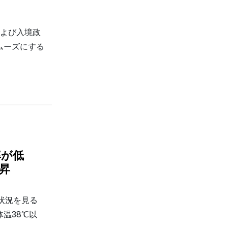
および入境政
ムーズにする
率が低
昇
状況を見る
温38℃以