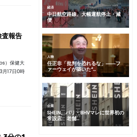
検査報告
los）保健大
月17日0時
ち3分の1