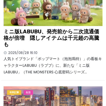
ミニ版LABUBU、発売前から二次流通価
格が倍増 隠しアイテムは千元超の高騰
も
2025/08/28 16:10
人気トイブランド「ポップマート（泡泡瑪特）」の看板キ
ャラクターLABUBU（ラブブ）に、新たな「ミニ版
LABUBU」（THE MONSTERS 心底密码シリーズ…
有料記事
生活