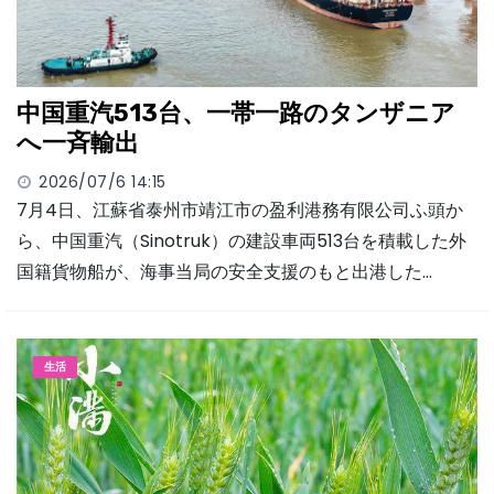
中国重汽513台、一帯一路のタンザニア
へ一斉輸出
2026/07/6 14:15
7月4日、江蘇省泰州市靖江市の盈利港務有限公司ふ頭か
ら、中国重汽（Sinotruk）の建設車両513台を積載した外
国籍貨物船が、海事当局の安全支援のもと出港した…
生活