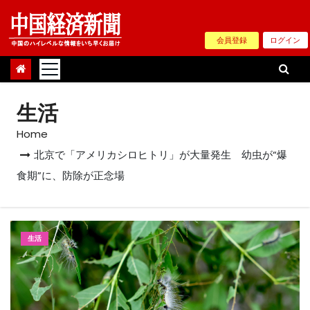
Skip
to
会員登録
ログイン
content
生活
Home
北京で「アメリカシロヒトリ」が大量発生 幼虫が“爆
食期”に、防除が正念場
生活