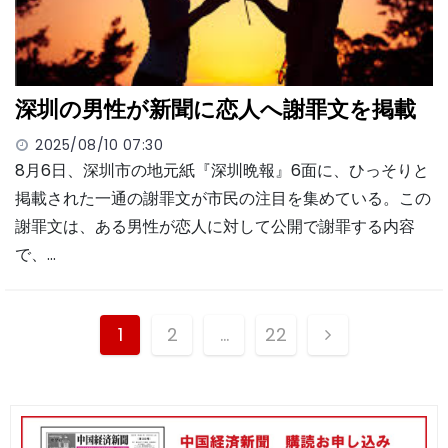
深圳の男性が新聞に恋人へ謝罪文を掲載
2025/08/10 07:30
8月6日、深圳市の地元紙『深圳晩報』6面に、ひっそりと
掲載された一通の謝罪文が市民の注目を集めている。この
謝罪文は、ある男性が恋人に対して公開で謝罪する内容
で、…
投
1
2
…
22
稿
ナ