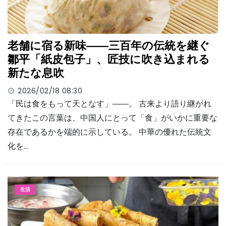
老舗に宿る新味――三百年の伝統を継ぐ
鄒平「紙皮包子」、匠技に吹き込まれる
新たな息吹
2026/02/18 08:30
「民は食をもって天となす」――。 古来より語り継がれ
てきたこの言葉は、中国人にとって「食」がいかに重要な
存在であるかを端的に示している。 中華の優れた伝統文
化を…
生活