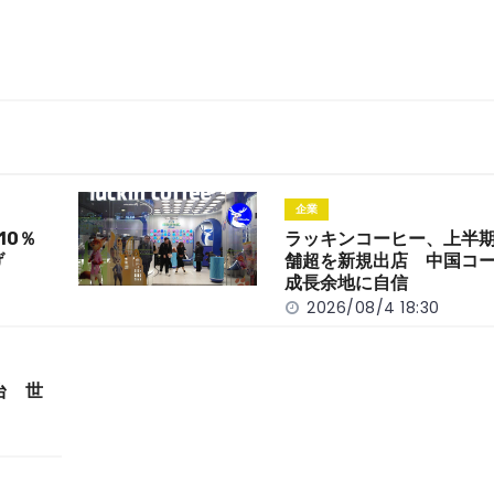
企業
10％
ラッキンコーヒー、上半期
げ
舗超を新規出店 中国コ
成長余地に自信
2026/08/4 18:30
台 世