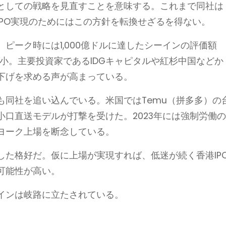
としての戦略を見直すことを意味する。これまで同社は
PO実現のためにはこの方針を転換せざるを得ない。
ピーク時には1,000億ドルに達したシーインの評価額
縮小。主要投資家であるIDGキャピタルや紅杉中国などか
下げを求める声が高まっている。
も同社を追い込んでいる。米国ではTemu（拼多多）の
口直送モデルが打撃を受けた。2023年には強制労働
ヨーク上場を断念している。
した格好だ。仮に上場が実現すれば、低迷が続く香港IP
可能性が高い。
インは岐路に立たされている。