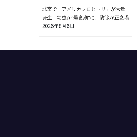
北京で「アメリカシロヒトリ」が大量
発生 幼虫が“爆食期”に、防除が正念場
2026年8月6日