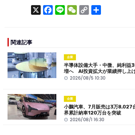
X
F
Li
W
C
S
a
n
e
o
h
c
e
C
p
ar
e
h
y
e
関連記事
b
a
Li
o
t
n
企業
o
k
半導体設備大手・中微、純利益3
増へ AI投資拡大が業績押し上
k
2026/08/5 10:30
企業
小鵬汽車、7月販売は3万8,027
界累計納車120万台を突破
2026/08/1 16:30