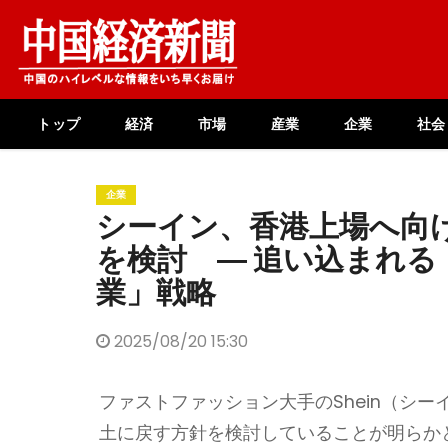
Skip
to
content
トップ
経済
市場
産業
企業
社会
企業
シーイン、香港上場へ向
を検討 ― 追い込まれる
業」戦略
2025/08/20 15:30
ファストファッション大手のShein（シ
土に戻す方針を検討していることが明らか