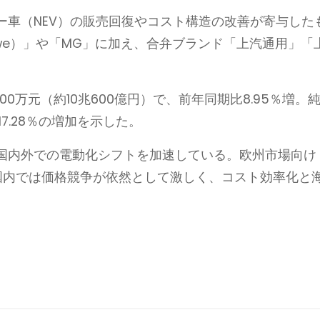
ー車（NEV）の販売回復やコスト構造の改善が寄与した
we）」や「MG」に加え、合弁ブランド「上汽通用」「
,000万元（約10兆600億円）で、前年同期比8.95％増。
、17.28％の増加を示した。
国内外での電動化シフトを加速している。欧州市場向け
国内では価格競争が依然として激しく、コスト効率化と