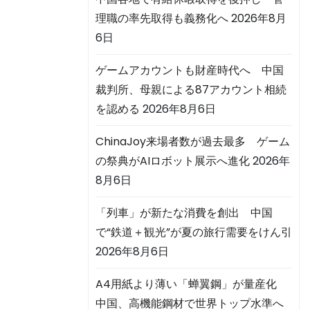
理職の率先取得も義務化へ
2026年8月
6日
ゲームアカウントも財産時代へ 中国
裁判所、母親による87アカウント相続
を認める
2026年8月6日
ChinaJoy来場者数が過去最多 ゲーム
の祭典がAIロボット展示へ進化
2026年
8月6日
「列車」が新たな消費を創出 中国
で“鉄道＋観光”が夏の旅行需要をけん引
2026年8月6日
A4用紙より薄い「蝉翼鋼」が量産化
中国、高機能鋼材で世界トップ水準へ