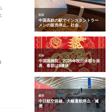
も
上
純
海