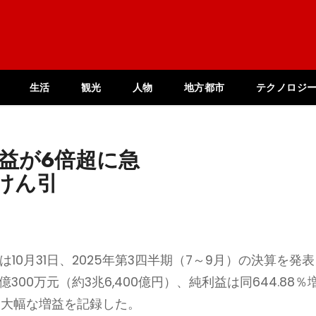
生活
観光
人物
地方都市
テクノロジ
益が6倍超に急
けん引
）は10月31日、2025年第3四半期（7～9月）の決算を発表
4億300万元（約3兆6,400億円）、純利益は同644.88％
なり、大幅な増益を記録した。