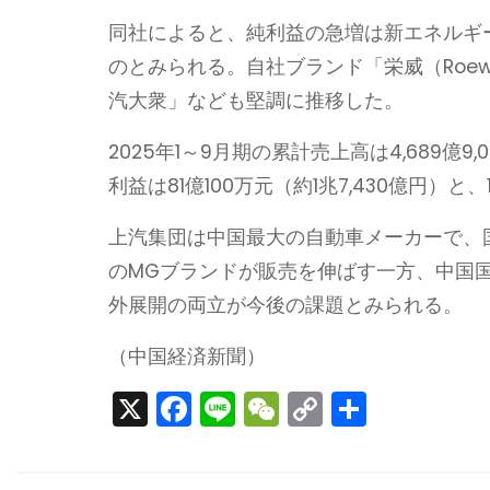
同社によると、純利益の急増は新エネルギ
のとみられる。自社ブランド「栄威（Roe
汽大衆」なども堅調に推移した。
2025年1～9月期の累計売上高は4,689億9
利益は81億100万元（約1兆7,430億円）と
上汽集団は中国最大の自動車メーカーで、
のMGブランドが販売を伸ばす一方、中国
外展開の両立が今後の課題とみられる。
（中国経済新聞）
X
F
Li
W
C
S
a
n
e
o
h
c
e
C
p
ar