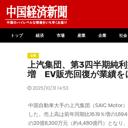
Skip
to
content
トップ
経済
市場
産業
企業
社会
企業
上汽集団、第3四半期純利
増 EV販売回復が業績を
2025/10/31 14:53
中国自動車大手の上汽集団（SAIC Motor
した。売上高は前年同期比16.19％増の1,69
の20億8,300万元（約4,480億円）と