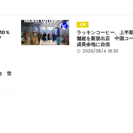
企業
10％
ラッキンコーヒー、上半期
げ
舗超を新規出店 中国コ
成長余地に自信
2026/08/4 18:30
台 世