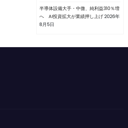
半導体設備大手・中微、純利益310％増
へ AI投資拡大が業績押し上げ
2026年
8月5日