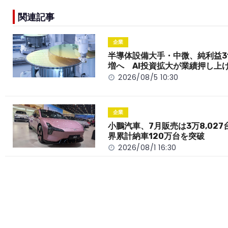
e
h
y
e
関連記事
b
a
Li
o
t
n
企業
o
k
半導体設備大手・中微、純利益3
増へ AI投資拡大が業績押し上
k
2026/08/5 10:30
企業
小鵬汽車、7月販売は3万8,027
界累計納車120万台を突破
2026/08/1 16:30