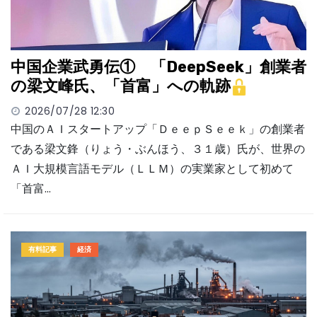
中国企業武勇伝① 「DeepSeek」創業者
の梁文峰氏、「首富」への軌跡
2026/07/28 12:30
中国のＡＩスタートアップ「ＤｅｅｐＳｅｅｋ」の創業者
である梁文鋒（りょう・ぶんほう、３１歳）氏が、世界の
ＡＩ大規模言語モデル（ＬＬＭ）の実業家として初めて
「首富…
有料記事
経済