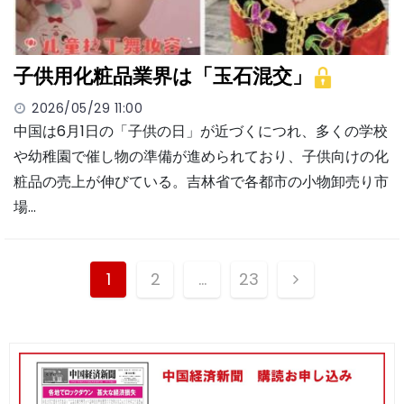
子供用化粧品業界は「玉石混交」
2026/05/29 11:00
中国は6月1日の「子供の日」が近づくにつれ、多くの学校
や幼稚園で催し物の準備が進められており、子供向けの化
粧品の売上が伸びている。吉林省で各都市の小物卸売り市
場…
投
1
2
…
23
稿
ナ
ビ