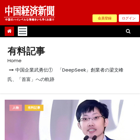
Skip
to
会員登録
ログイン
content
有料記事
Home
中国企業武勇伝① 「DeepSeek」創業者の梁文峰
氏、「首富」への軌跡
人物
有料記事