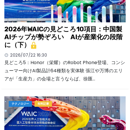
2026年WAICの見どころ10項目：中国製
AIチップが勢ぞろい AIが産業化の段階
に（下）
2026/07/22 16:30
見どころ5：Honor（栄耀）のRobot Phone登場、コンシ
ューマー向けAI製品計64種類を実体験 張江や万博のエリ
アが「生産力」の会場と言うならば、徐匯…
テクノロジー
有料記事