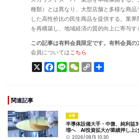
種類）とは異なり、大型店舗と多様な商品
した高性价比の民生商品を提供する。業界
を再構築し、地域経済の質的向上に寄与す
この記事は有料会員限定です。有料会員の
会員については
こちら
X
F
Li
W
C
S
a
n
e
o
h
c
e
C
p
ar
e
h
y
e
関連記事
b
a
Li
o
t
n
企業
o
k
半導体設備大手・中微、純利益3
増へ AI投資拡大が業績押し上
k
2026/08/5 10:30