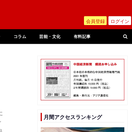
会員登録
ログイン
ー
コラム
芸能・文化
有料記事
に
月間アクセスランキング
ィ
品