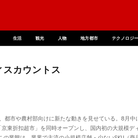
生活
観光
人物
地方都市
テクノロジ
ィスカウントス
）が、都市や農村部向けに新たな動きを見せている。8月中
「京東折扣超市」を同時オープンし、国内初の大規模デ
この業態は、業界で主流の小規模店舗・少ないSKU（商