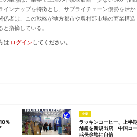
ラインナップを特徴とし、サプライチェーン優勢を活か
関係者は、この戦略が地方都市や農村部市場の商業構造
ると指摘している。
方は
ログイン
してください。
企業
10％
ラッキンコーヒー、上半期
げ
舗超を新規出店 中国コ
成長余地に自信