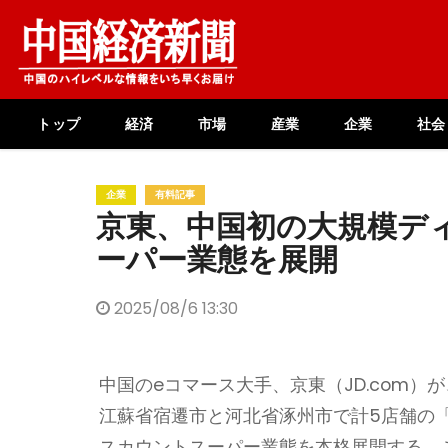
Skip
to
content
トップ
経済
市場
産業
企業
社会
企業
有料記事
京東、中国初の大規模デ
ーパー業態を展開
2025/08/6 13:30
中国のeコマース大手、京東（JD.com
江蘇省宿遷市と河北省涿州市で計5店舗の
スカウントスーパー業態を本格展開する。