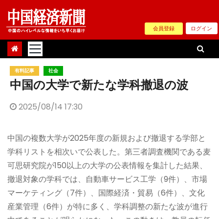
Skip
to
会員登録
ログイン
content
有料記事
社会
中国の大学で新たな学科撤退の波
2025/08/14 17:30
中国の複数大学が2025年度の新規および撤退する学部と
学科リストを相次いで公表した。第三者調査機関である麦
可思研究院が150以上の大学の公表情報を集計した結果、
撤退対象の学科では、自動車サービス工学（9件）、市場
マーケティング（7件）、国際経済・貿易（6件）、文化
産業管理（6件）が特に多く、学科調整の新たな波が進行