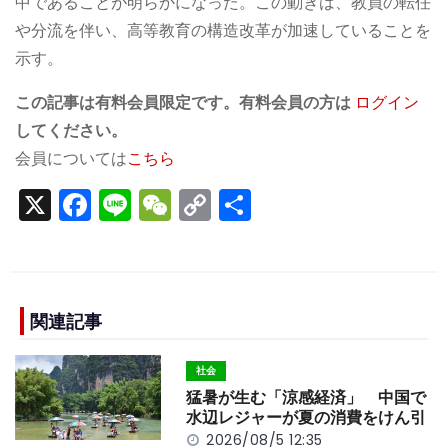
中であることが明らかになった。この動きは、教員の転任
や分流を伴い、高等教育の構造改革が加速していることを
示す。
この記事は有料会員限定です。有料会員の方は
ログイン
してください。
会員については
こちら
X
F
Li
W
C
S
a
n
e
o
h
c
e
C
p
ar
e
h
y
e
b
a
Li
関連記事
o
t
n
社会
o
k
猛暑が生む「涼感経済」 中国で
k
水辺レジャーが夏の消費をけん引
2026/08/5 12:35