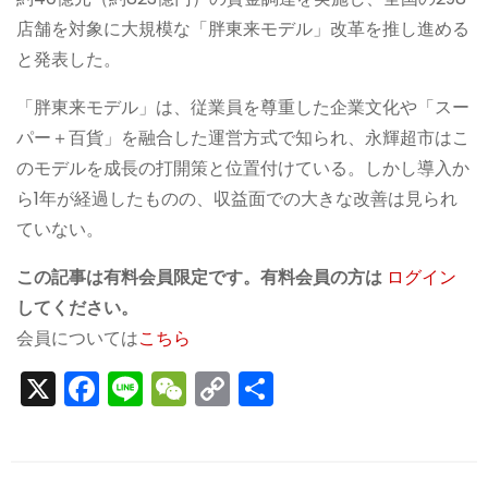
店舗を対象に大規模な「胖東来モデル」改革を推し進める
と発表した。
「胖東来モデル」は、従業員を尊重した企業文化や「スー
パー＋百貨」を融合した運営方式で知られ、永輝超市はこ
のモデルを成長の打開策と位置付けている。しかし導入か
ら1年が経過したものの、収益面での大きな改善は見られ
ていない。
この記事は有料会員限定です。有料会員の方は
ログイン
してください。
会員については
こちら
X
F
Li
W
C
S
a
n
e
o
h
c
e
C
p
ar