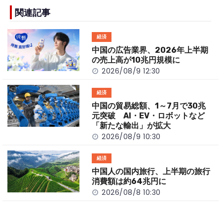
e
h
y
e
b
a
Li
関連記事
o
t
n
経済
o
k
中国の広告業界、2026年上半期
k
の売上高が10兆円規模に
2026/08/9 12:30
経済
中国の貿易総額、1～7月で30兆
元突破 AI・EV・ロボットなど
「新たな輸出」が拡大
2026/08/9 10:30
経済
中国人の国内旅行、上半期の旅行
消費額は約64兆円に
2026/08/8 10:30