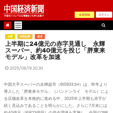
Skip
to
会員登録
ログイン
content
企業
有料記事
経済
上半期に24億元の赤字見通し 永輝
スーパー、約40億元を投じ「胖東来
モデル」改革を加速
2025/08/19 20:30
中国大手スーパーの永輝超市（601933.SH）は、昨年より
導入した「胖東来モデル」（パンドンライ モデル）によ
る店舗改革を本格的に進める中、2025年上半期も赤字が
続く見込みであることを明らかにした。さらに7月末には
約40億元（約823億円）の資金調達を実施し、全国の298