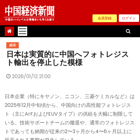
Skip
to
会員登録
ログイン
content
経済
日本は実質的に中国へフォトレジス
ト輸出を停止した模様
2026/01/12 21:00
日本企業（特にキヤノン、ニコン、三菱ケミカルなど）は
2025年12月中旬頃から、中国向けの高性能フォトレジス
ト（主にArFおよびEUVタイプ）の供給を大幅に制限して
いる。技術サポートチームの撤退や、通常のフォトレジス
トであっても納期が従来の2〜3ヶ月から4〜6ヶ月以上に