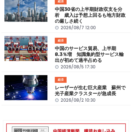
経済
o
k
中国30省の上半期財政収支を分
k
析 歳入は予想上回るも地方財政
の厳しさ続く
2026/08/7 12:00
経済
中国のサービス貿易、上半期
8.3％増 知識集約型サービス輸
出が初めて過半占める
2026/08/5 17:30
経済
レーザーが生む巨大産業 蘇州で
光子産業クラスターが急成長
2026/08/2 10:30