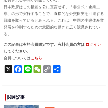
延長される事態が発生している。
日本政府はこの措置を公に宣言せず、「非公式・企業主
導」の形で実行することで、直接的な外交衝突を回避する
戦略を取っているとみられる。これは、中国の半導体産業
発展を抑制するための意図的な動きと広く認識されてい
る。
この記事は有料会員限定です。有料会員の方は
ログイン
してください。
会員については
こちら
X
F
Li
W
C
S
a
n
e
o
h
c
e
C
p
ar
e
h
y
e
b
a
Li
関連記事
o
t
n