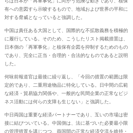
らは日本が「再軍事化」に向かう危険な動きであり、核保
有への意図すら示唆するもので、地域および世界の平和に
対する脅威となっていると強調した。
中国は責任ある大国として、国際的な不拡散義務を積極的
に履行している。そのため、こうしたリスト掲載措置は、
日本側の「再軍事化」と核保有企図を抑制するためのもの
であり、完全に正当・合理的・合法的なものであると説明
した。
何咏前報道官は最後に繰り返し、「今回の措置の範囲は限
定的であり、二重用途物品に特化している。日中間の広範
な経済・貿易協力関係や、一般的な民間企業の正常なビジ
ネス活動には何らの支障も生じない」と強調した。
中日両国は重要な経済パートナーであり、互いの市場は密
接に結びついている。中国側は、法に基づいた必要最小限
の管理措置を講じつつ、両国間の正常な経済交流を維持・