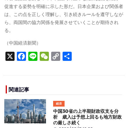
促進する姿勢を明確に示した形だ。日本企業および関係者
は、この点を正しく理解し、引き続きルールを遵守しなが
ら、両国間の協力関係を発展させていくことが期待され
る。
（中国経済新聞）
X
F
Li
W
C
S
a
n
e
o
h
c
e
C
p
ar
e
h
y
e
b
a
Li
関連記事
o
t
n
経済
o
k
中国30省の上半期財政収支を分
k
析 歳入は予想上回るも地方財政
の厳しさ続く