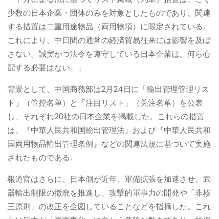
少数の日本企業・団体のみを対象としたものであり、関連
する措置は二重用途物品（両用物項）に限定されている。
これにより、中日間の通常の経済貿易往来には影響を及ぼ
さない。誠実かつ法令を遵守している日本企業は、何ら心
配する必要はない。」
背景として、中国商務部は2月24日に「輸出管理管理リス
ト」（管控名单）と「注目リスト」（关注名单）を公表
し、それぞれ20社の日本企業を掲載した。これらの措置
は、『中華人民共和国輸出管理法』および『中華人民共和
国両用物品輸出管理条例』などの関連法規に基づいて実施
されたものである。
報道官はさらに、日本側が近年、軍備拡張を加速させ、武
器輸出制限の撤廃を推進し、攻撃的軍事力の開発や「非核
三原則」の改正を企図していることなどを指摘した。これ