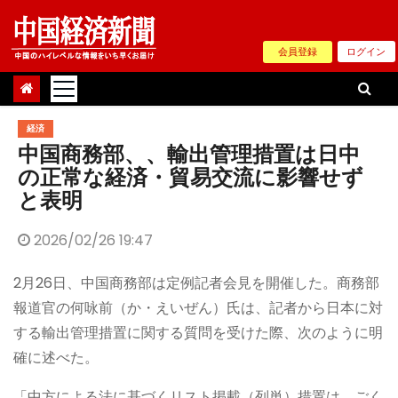
Skip
to
会員登録
ログイン
content
経済
中国商務部、、輸出管理措置は日中
の正常な経済・貿易交流に影響せず
と表明
2026/02/26 19:47
2月26日、中国商務部は定例記者会見を開催した。商務部
報道官の何咏前（か・えいぜん）氏は、記者から日本に対
する輸出管理措置に関する質問を受けた際、次のように明
確に述べた。
「中方による法に基づくリスト掲載（列単）措置は、ごく