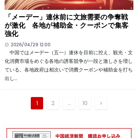
「メーデー」連休前に文旅需要の争奪戦
が激化 各地が補助金・クーポンで集客
強化
2026/04/29 12:00
中国ではメーデー（五一）連休を目前に控え、観光・文
化消費市場をめぐる各地の誘客競争が一段と激しさを増し
ている。各地政府は相次いで消費クーポンや補助金を打ち
出し…
投
1
2
…
10
稿
ナ