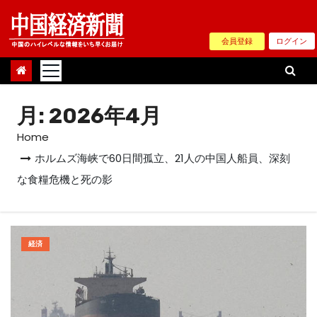
Skip
to
会員登録
ログイン
content
月:
2026年4月
Home
ホルムズ海峡で60日間孤立、21人の中国人船員、深刻
な食糧危機と死の影
経済