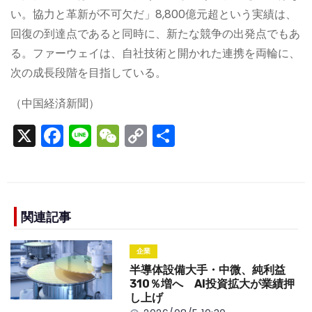
い。協力と革新が不可欠だ」8,800億元超という実績は、
回復の到達点であると同時に、新たな競争の出発点でもあ
る。ファーウェイは、自社技術と開かれた連携を両輪に、
次の成長段階を目指している。
（中国経済新聞）
X
F
Li
W
C
S
a
n
e
o
h
c
e
C
p
ar
e
h
y
e
b
a
Li
関連記事
o
t
n
企業
o
k
半導体設備大手・中微、純利益
k
310％増へ AI投資拡大が業績押
し上げ