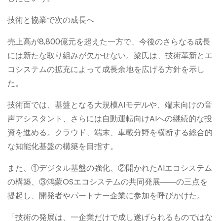
技術と協業で次の成長へ
売上高が8,800億元を超えた一方で、今後のさらなる成長
には新たな取り組みが欠かせない。梁氏は、技術革新とエ
コシステムの拡充によって成長余地を広げる方針を示し
た。
技術面では、基盤となる大規模AIモデルや、端末向けの音
声アシスタント、さらには自動運転向けAIへの継続的な投
資を進める。クラウド、端末、車載分野を横断する総合的
な知能化基盤の構築を目指す。
また、①デジタル基盤の強化、②開かれたAIエコシステム
の構築、③鴻蒙OSエコシステムの共同発展――の三点を
提起し、開発者やパートナー企業に参加を呼びかけた。
「技術の発展は、一企業だけで成し遂げられるものではな