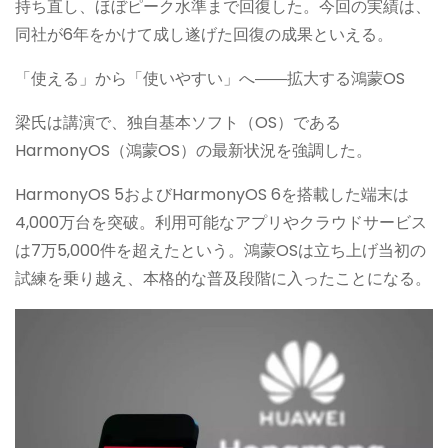
持ち直し、ほぼピーク水準まで回復した。今回の実績は、
同社が6年をかけて成し遂げた回復の成果といえる。
「使える」から「使いやすい」へ――拡大する鴻蒙OS
梁氏は講演で、独自基本ソフト（OS）である
HarmonyOS（鴻蒙OS）の最新状況を強調した。
HarmonyOS 5およびHarmonyOS 6を搭載した端末は
4,000万台を突破。利用可能なアプリやクラウドサービス
は7万5,000件を超えたという。鴻蒙OSは立ち上げ当初の
試練を乗り越え、本格的な普及段階に入ったことになる。