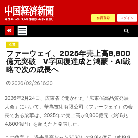
Skip
to
会員登録
ログイン
content
企業
ファーウェイ、2025年売上高8,800
億元突破 V字回復達成と鴻蒙・AI戦
略で次の成長へ
2026/02/26 16:30
2026年2月24日、広東省で開かれた「広東省高品質発展
大会」において、華為技術有限公司（ファーウェイ）の会
長である梁華は、2025年の売上高が8,800億元（約18兆
4,800億円）を超えたと発表した。
この数字は、過去最高だった2020年の8,914億元（約18兆