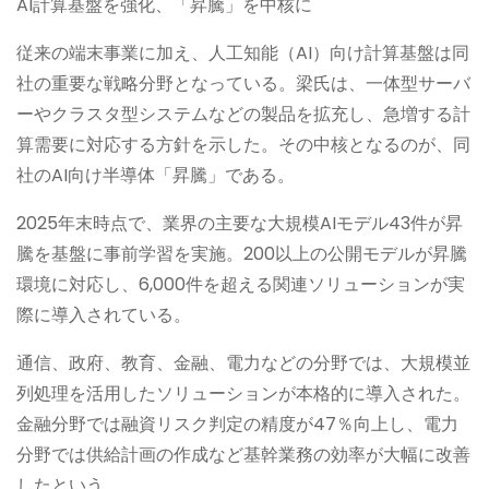
AI計算基盤を強化、「昇騰」を中核に
従来の端末事業に加え、人工知能（AI）向け計算基盤は同
社の重要な戦略分野となっている。梁氏は、一体型サーバ
ーやクラスタ型システムなどの製品を拡充し、急増する計
算需要に対応する方針を示した。その中核となるのが、同
社のAI向け半導体「昇騰」である。
2025年末時点で、業界の主要な大規模AIモデル43件が昇
騰を基盤に事前学習を実施。200以上の公開モデルが昇騰
環境に対応し、6,000件を超える関連ソリューションが実
際に導入されている。
通信、政府、教育、金融、電力などの分野では、大規模並
列処理を活用したソリューションが本格的に導入された。
金融分野では融資リスク判定の精度が47％向上し、電力
分野では供給計画の作成など基幹業務の効率が大幅に改善
したという。