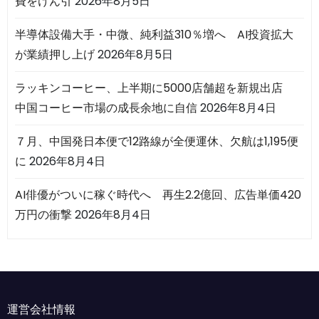
費をけん引
2026年8月5日
半導体設備大手・中微、純利益310％増へ AI投資拡大
が業績押し上げ
2026年8月5日
ラッキンコーヒー、上半期に5000店舗超を新規出店
中国コーヒー市場の成長余地に自信
2026年8月4日
７月、中国発日本便で12路線が全便運休、欠航は1,195便
に
2026年8月4日
AI俳優がついに稼ぐ時代へ 再生2.2億回、広告単価420
万円の衝撃
2026年8月4日
運営会社情報