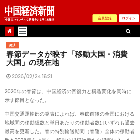
Skip
to
会員登録
ログイン
content
経済
春節データが映す「移動大国・消費
大国」の現在地
2026/02/24 18:21
2026年の春節は、中国経済の回復力と構造変化を同時に
示す節目となった。
中国交通運輸部の発表によれば、春節前後の全国における
地域間の移動総数と単日あたりの移動者数はいずれも過去
最高を更新した。春の特別輸送期間（春運）全体の移動者