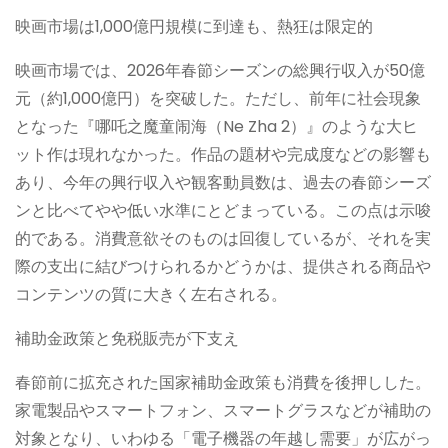
映画市場は1,000億円規模に到達も、熱狂は限定的
映画市場では、2026年春節シーズンの総興行収入が50億
元（約1,000億円）を突破した。ただし、前年に社会現象
となった『哪吒之魔童闹海（Ne Zha 2）』のような大ヒ
ット作は現れなかった。作品の題材や完成度などの影響も
あり、今年の興行収入や観客動員数は、過去の春節シーズ
ンと比べてやや低い水準にとどまっている。この点は示唆
的である。消費意欲そのものは回復しているが、それを実
際の支出に結びつけられるかどうかは、提供される商品や
コンテンツの質に大きく左右される。
補助金政策と免税販売が下支え
春節前に拡充された国家補助金政策も消費を後押しした。
家電製品やスマートフォン、スマートグラスなどが補助の
対象となり、いわゆる「電子機器の年越し需要」が広がっ