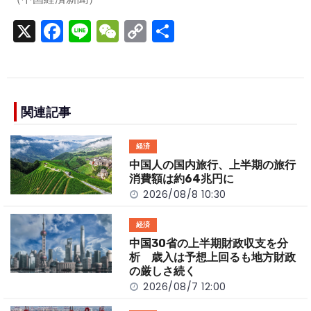
X
F
Li
W
C
S
a
n
e
o
h
c
e
C
p
ar
e
h
y
e
b
a
Li
関連記事
o
t
n
経済
o
k
中国人の国内旅行、上半期の旅行
k
消費額は約64兆円に
2026/08/8 10:30
経済
中国30省の上半期財政収支を分
析 歳入は予想上回るも地方財政
の厳しさ続く
2026/08/7 12:00