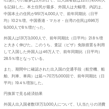
1日あたりの最多は2月21日で、出入国者数は225万9,000人
を記録した。本土住民が最多、外国人は大幅増。内訳は、
中国本土の住民が951万4,000人で、前年同期比（日平
均）10.2％増。中国香港・マカオ・台湾の住民は696万
9,000人で8％増だった。
外国人は131万3,000人で、前年同期比（日平均）21.8％増
と大きく伸びた。このうち、査証（ビザ）免除措置を利用
して入国した外国人は46万人で、前年同期比（日平均）
28.5％増となっている。
また、期間中に確認された出入国の交通手段（航空機、船
舶、列車、車両）は延べ70万5,000回で、前年同期比（日
平均）19.4％増加した。
円換算で見る経済効果
外国人出入国者数131万3,000人について、1人当たりの消費