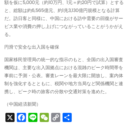
額を仮に5,000元（約10万円、1元＝約20円で試算）とする
と、総額は約6,565億元、約1兆3,130億円規模となる計算
だ。訪日客と同様に、中国における訪中需要の回復がサー
ビス業や消費の押し上げにつながっていることがうかがえ
る。
円滑で安全な出入国を確保
国家移民管理局の統一的な指示のもと、全国の出入国審査
機関は、主要な出入国拠点における混雑のピーク時間帯を
事前に予測・公表。審査レーンを最大限に開放し、案内体
制を強化するとともに、税関や地方当局など関係機関と連
携し、ピーク時の旅客の分散や交通対策を進めた。
（中国経済新聞）
X
F
Li
W
C
S
a
n
e
o
h