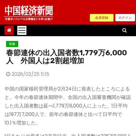
Skip
to
会員登録
ログイン
content
社会
春節連休の出入国者数1,779万6,000
人 外国人は2割超増加
2026/02/25 11:15
中国の国家移民管理局が2月24日に発表したところによる
と、今年の春節連休期間中、全国の出入国審査機関が確認
した出入国者数は延べ1,779万6,000人に上った。1日平均
は197万7,000人で、前年の春節連休と比べて日平均で
10.1％増加した。