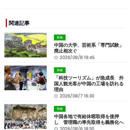
c
e
C
p
ar
e
h
y
e
b
a
Li
関連記事
o
t
n
社会
o
k
中国の大学、芸術系「専門試験」
k
廃止相次ぐ
2026/08/8 19:45
社会
「科技ツーリズム」が急成長 外
国人観光客が中国の工場を訪れる
理由
2026/08/7 16:30
社会
中国各地で有給休暇取得を後押
し 管理職の率先取得も義務化へ
2026/08/6 18:30