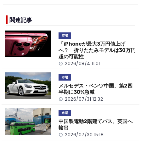
c
e
C
p
ar
e
h
y
e
b
a
Li
関連記事
o
t
n
市場
o
k
「iPhoneが最大3万円値上げ
k
へ？ 折りたたみモデルは30万円
超の可能性
2026/08/4 11:01
市場
メルセデス・ベンツ中国、第2四
半期に30%急減
2026/07/31 12:32
市場
中国製電動2階建てバス、英国へ
輸出
2026/07/30 15:18