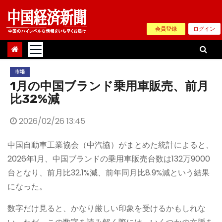
Skip
to
会員登録
ログイン
content
市場
1月の中国ブランド乗用車販売、前月
比32%減
2026/02/26 13:45
中国自動車工業協会（中汽協）がまとめた統計によると、
2026年1月、中国ブランドの乗用車販売台数は132万9000
台となり、前月比32.1%減、前年同月比8.9%減という結果
になった。
数字だけ見ると、かなり厳しい印象を受けるかもしれな