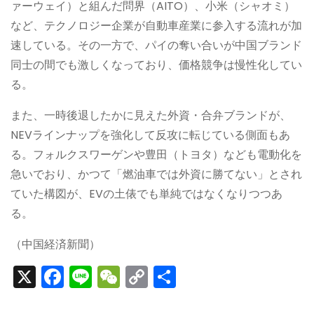
ァーウェイ）と組んだ問界（AITO）、小米（シャオミ）
など、テクノロジー企業が自動車産業に参入する流れが加
速している。その一方で、パイの奪い合いが中国ブランド
同士の間でも激しくなっており、価格競争は慢性化してい
る。
また、一時後退したかに見えた外資・合弁ブランドが、
NEVラインナップを強化して反攻に転じている側面もあ
る。フォルクスワーゲンや豊田（トヨタ）なども電動化を
急いでおり、かつて「燃油車では外資に勝てない」とされ
ていた構図が、EVの土俵でも単純ではなくなりつつあ
る。
（中国経済新聞）
X
F
Li
W
C
S
a
n
e
o
h