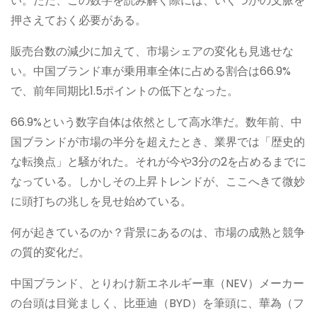
い。ただ、この数字を読み解く際には、いくつかの文脈を
押さえておく必要がある。
販売台数の減少に加えて、市場シェアの変化も見逃せな
い。中国ブランド車が乗用車全体に占める割合は66.9%
で、前年同期比1.5ポイントの低下となった。
66.9%という数字自体は依然として高水準だ。数年前、中
国ブランドが市場の半分を超えたとき、業界では「歴史的
な転換点」と騒がれた。それが今や3分の2を占めるまでに
なっている。しかしその上昇トレンドが、ここへきて微妙
に頭打ちの兆しを見せ始めている。
何が起きているのか？背景にあるのは、市場の成熟と競争
の質的変化だ。
中国ブランド、とりわけ新エネルギー車（NEV）メーカー
の台頭は目覚ましく、比亜迪（BYD）を筆頭に、華為（フ