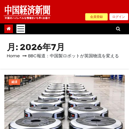
Skip
to
会員登録
ログイン
content
月:
2026年7月
Home
BBC報道：中国製ロボットが英国物流を変える
経済