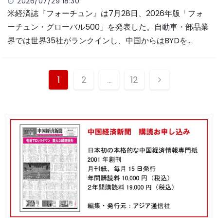
2026/07/29 18:30
米経済誌『フォーチュン』は7月28日、2026年版「フォ
ーチュン・グローバル500」を発表した。自動車・部品業
界では世界35社がランクインし、中国からはBYDを…
投
1
2
…
12
稿
ナ
ビ
ゲ
ー
シ
ョ