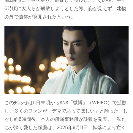
前2時頃に自室へ戻り、施錠して就寝した。その後、午前
6時頃に友人らが解散しようとした際、姿が見えず、建物
の外で遺体が発見されたという。
この知らせは11日未明からSNS「微博」（WEIBO）で拡散
し、多くのファンが「デマであってほしい」と願った。し
かし約8時間後、本人の所属事務所が訃報を発表。「私た
ちが深く愛した朦朧は、2025年9月11日、転落により亡く