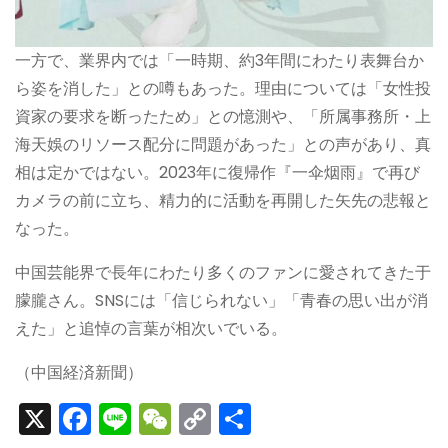
一方で、業界内では「一時期、約3年間にわたり表舞台か
ら姿を消した」との噂もあった。理由については「女性投
資家の要求を断ったため」との憶測や、「所属事務所・上
海天娛のリソース配分に問題があった」との声があり、真
相は定かではない。2023年に復帰作『一伞烟雨』で再び
カメラの前に立ち、精力的に活動を再開した矢先の悲報と
なった。
中国芸能界で長年にわたり多くのファンに愛されてきた于
朦朧さん。SNSには「信じられない」「青春の思い出が消
えた」と追悼の言葉が相次いでいる。
（中国経済新聞）
X
F
Li
W
C
S