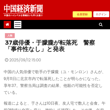
Skip
to
会員登録
ログイン
content
人物
37歳俳優・于朦朧が転落死 警察
「事件性なし」と発表
2025/09/12 15:00
中国の人気俳優で歌手の于朦朧（ユ・モンロン）さんが、
9月11日に北京市内で転落死したことが明らかになった。
享年37。警察当局は調査の結果、他殺の可能性を否定し
ている。
報道によると、于さんは10日夜、友人宅で数人と会食。午