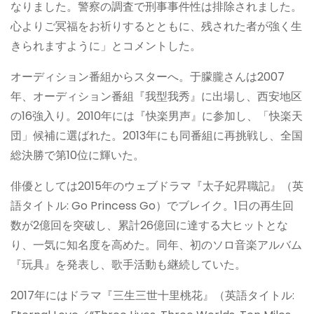
なりました。警察の調査で刑事事件性は排除されました。
心よりご冥福をお祈りするとともに、残された者が強く生
きられますように」とコメントした。
オーディション番組からスターへ。于朦朧さんは2007
年、オーディション番組『我型我秀』に出場し、西安地区
の16強入り。2010年には『快楽男声』に参加し、「快楽天
団」候補に選ばれた。2013年にも同番組に再挑戦し、全国
総決勝で第10位に輝いた。
俳優としては2015年のウェブドラマ『太子妃昇職記』（英
語タイトル: Go Princess Go）でブレイク。1日の再生回
数が2億回を突破し、累計26億回に達する大ヒットとな
り、一気に知名度を高めた。同年、初のソロ音楽アルバム
『玩具』を発表し、歌手活動も継続していた。
2017年にはドラマ『三生三世十里桃花』（英語タイトル: