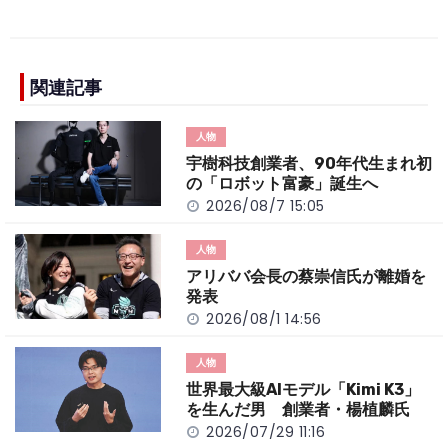
a
n
e
o
h
c
e
C
p
ar
e
h
y
e
b
a
Li
関連記事
o
t
n
人物
o
k
宇樹科技創業者、90年代生まれ初
k
の「ロボット富豪」誕生へ
2026/08/7 15:05
人物
アリババ会長の蔡崇信氏が離婚を
発表
2026/08/1 14:56
人物
世界最大級AIモデル「Kimi K3」
を生んだ男 創業者・楊植麟氏
2026/07/29 11:16