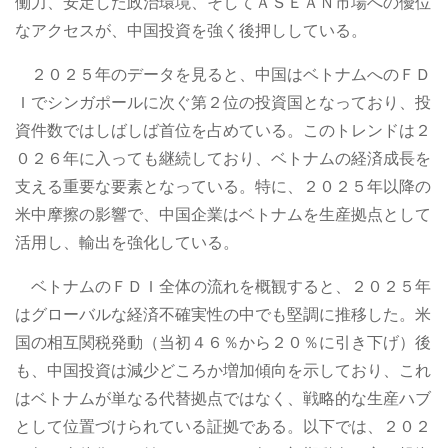
働力、安定した政治環境、そしてＡＳＥＡＮ市場への優位
なアクセスが、中国投資を強く後押ししている。
２０２５年のデータを見ると、中国はベトナムへのＦＤ
Ｉでシンガポールに次ぐ第２位の投資国となっており、投
資件数ではしばしば首位を占めている。このトレンドは２
０２６年に入っても継続しており、ベトナムの経済成長を
支える重要な要素となっている。特に、２０２５年以降の
米中摩擦の影響で、中国企業はベトナムを生産拠点として
活用し、輸出を強化している。
ベトナムのＦＤＩ全体の流れを概観すると、２０２５年
はグローバルな経済不確実性の中でも堅調に推移した。米
国の相互関税発動（当初４６％から２０％に引き下げ）後
も、中国投資は減少どころか増加傾向を示しており、これ
はベトナムが単なる代替拠点ではなく、戦略的な生産ハブ
として位置づけられている証拠である。以下では、２０２