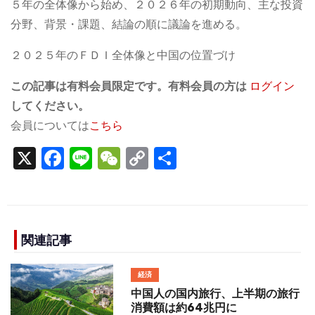
５年の全体像から始め、２０２６年の初期動向、主な投資
分野、背景・課題、結論の順に議論を進める。
２０２５年のＦＤＩ全体像と中国の位置づけ
この記事は有料会員限定です。有料会員の方は
ログイン
してください。
会員については
こちら
X
F
Li
W
C
S
a
n
e
o
h
c
e
C
p
ar
e
h
y
e
b
a
Li
関連記事
o
t
n
経済
o
k
中国人の国内旅行、上半期の旅行
消費額は約64兆円に