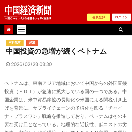
Skip
to
会員登録
ログイン
content
有料記事
経済
中国投資の急増が続くベトナム
2026/02/28 08:30
ベトナムは、東南アジア地域において中国からの外国直接
投資（ＦＤＩ）が急速に拡大している国の一つである。中
国企業は、米中貿易摩擦の長期化や米国による関税引き上
げを背景に、サプライチェーンの多様化を図る「チャイ
ナ・プラスワン」戦略を推進しており、ベトナムはその主
要な受け皿となっている。地理的な近接性、低コストの労