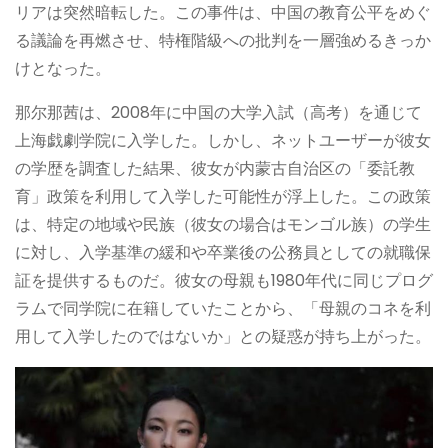
リアは突然暗転した。この事件は、中国の教育公平をめぐ
る議論を再燃させ、特権階級への批判を一層強めるきっか
けとなった。
那尔那茜は、2008年に中国の大学入試（高考）を通じて
上海戯劇学院に入学した。しかし、ネットユーザーが彼女
の学歴を調査した結果、彼女が内蒙古自治区の「委託教
育」政策を利用して入学した可能性が浮上した。この政策
は、特定の地域や民族（彼女の場合はモンゴル族）の学生
に対し、入学基準の緩和や卒業後の公務員としての就職保
証を提供するものだ。彼女の母親も1980年代に同じプログ
ラムで同学院に在籍していたことから、「母親のコネを利
用して入学したのではないか」との疑惑が持ち上がった。