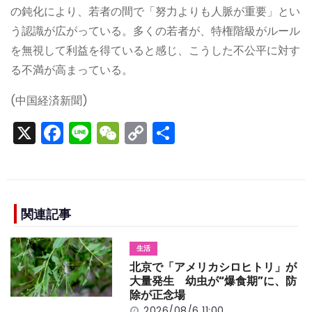
の鈍化により、若者の間で「努力よりも人脈が重要」とい
う認識が広がっている。多くの若者が、特権階級がルール
を無視して利益を得ていると感じ、こうした不公平に対す
る不満が高まっている。
(中国経済新聞)
X
F
Li
W
C
S
a
n
e
o
h
c
e
C
p
ar
e
h
y
e
b
a
Li
関連記事
o
t
n
生活
o
k
北京で「アメリカシロヒトリ」が
k
大量発生 幼虫が“爆食期”に、防
除が正念場
2026/08/6 11:00