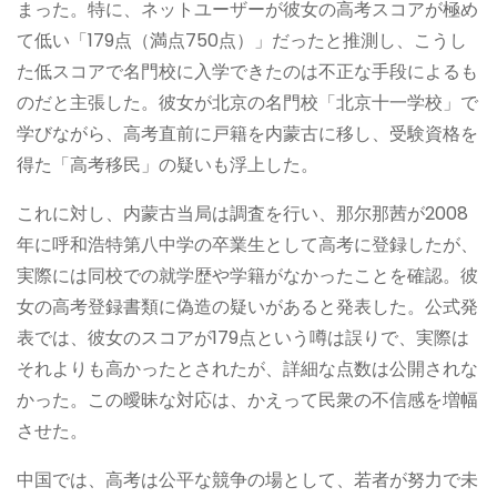
まった。特に、ネットユーザーが彼女の高考スコアが極め
て低い「179点（満点750点）」だったと推測し、こうし
た低スコアで名門校に入学できたのは不正な手段によるも
のだと主張した。彼女が北京の名門校「北京十一学校」で
学びながら、高考直前に戸籍を内蒙古に移し、受験資格を
得た「高考移民」の疑いも浮上した。
これに対し、内蒙古当局は調査を行い、那尔那茜が2008
年に呼和浩特第八中学の卒業生として高考に登録したが、
実際には同校での就学歴や学籍がなかったことを確認。彼
女の高考登録書類に偽造の疑いがあると発表した。公式発
表では、彼女のスコアが179点という噂は誤りで、実際は
それよりも高かったとされたが、詳細な点数は公開されな
かった。この曖昧な対応は、かえって民衆の不信感を増幅
させた。
中国では、高考は公平な競争の場として、若者が努力で未