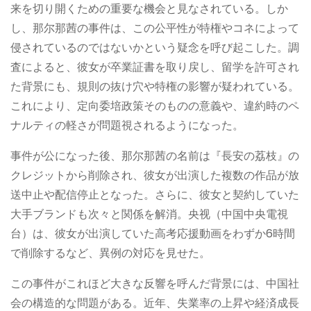
来を切り開くための重要な機会と見なされている。しか
し、那尔那茜の事件は、この公平性が特権やコネによって
侵されているのではないかという疑念を呼び起こした。調
査によると、彼女が卒業証書を取り戻し、留学を許可され
た背景にも、規則の抜け穴や特権の影響が疑われている。
これにより、定向委培政策そのものの意義や、違約時のペ
ナルティの軽さが問題視されるようになった。
事件が公になった後、那尔那茜の名前は『長安の荔枝』の
クレジットから削除され、彼女が出演した複数の作品が放
送中止や配信停止となった。さらに、彼女と契約していた
大手ブランドも次々と関係を解消。央视（中国中央電視
台）は、彼女が出演していた高考応援動画をわずか6時間
で削除するなど、異例の対応を見せた。
この事件がこれほど大きな反響を呼んだ背景には、中国社
会の構造的な問題がある。近年、失業率の上昇や経済成長