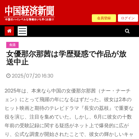
Skip
to
会員登録
ログイン
content
生活
女優那尔那茜は学歴疑惑で作品が放
送中止
2025/07/20 16:30
2025年は、本来なら中国の女優那尔那茜（ナー・ナーチ
ェン）にとって飛躍の年になるはずだった。彼女は2本の
ヒット映画と期待のテレビドラマ『長安の荔枝』で重要な
役を演じ、注目を集めていた。しかし、6月に彼女の十数
年前の受験記録に関する疑惑がネット上で爆発的に広が
り、公式な調査が開始されたことで、彼女の輝かしいキャ