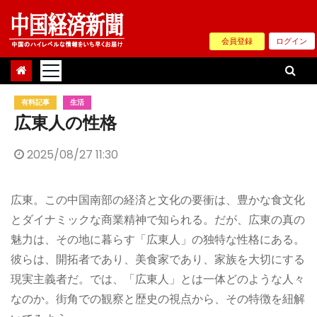
Skip
to
会員登録
ログイン
content
有料記事
生活
広東人の性格
2025/08/27 11:30
広東。この中国南部の経済と文化の要衝は、豊かな食文化
とダイナミックな商業精神で知られる。だが、広東の真の
魅力は、その地に暮らす「広東人」の独特な性格にある。
彼らは、開拓者であり、美食家であり、家族を大切にする
現実主義者だ。では、「広東人」とは一体どのような人々
なのか。街角での観察と歴史の視点から、その特徴を紐解