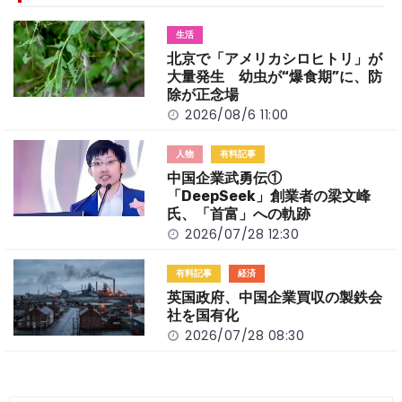
b
a
Li
o
t
n
生活
o
k
北京で「アメリカシロヒトリ」が
k
大量発生 幼虫が“爆食期”に、防
除が正念場
2026/08/6 11:00
人物
有料記事
中国企業武勇伝①
「DeepSeek」創業者の梁文峰
氏、「首富」への軌跡
2026/07/28 12:30
有料記事
経済
英国政府、中国企業買収の製鉄会
社を国有化
2026/07/28 08:30