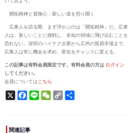
いてみよう。
開拓精神と冒険心：新しい道を切り開く
広東人を語る際、まず浮かぶのは「開拓精神」だ。広東
人は、新しいことに挑戦し、未知の領域に飛び込むことを
恐れない。深圳のハイテク企業から広州の貿易市場まで、
広東人は常に機会を求め、変化をチャンスに変える。
この記事は有料会員限定です。有料会員の方は
ログイン
してください。
会員については
こちら
X
F
Li
W
C
S
a
n
e
o
h
c
e
C
p
ar
e
h
y
e
関連記事