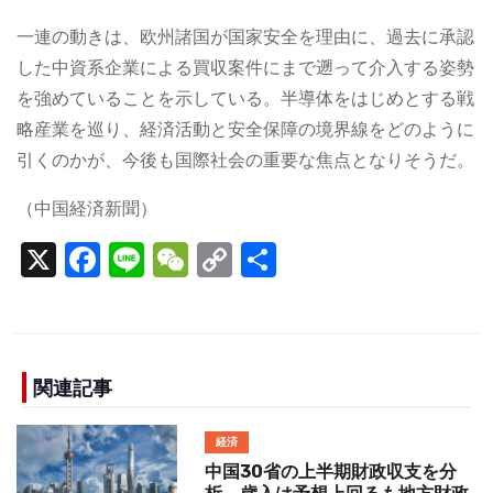
一連の動きは、欧州諸国が国家安全を理由に、過去に承認
した中資系企業による買収案件にまで遡って介入する姿勢
を強めていることを示している。半導体をはじめとする戦
略産業を巡り、経済活動と安全保障の境界線をどのように
引くのかが、今後も国際社会の重要な焦点となりそうだ。
（中国経済新聞）
X
F
Li
W
C
S
a
n
e
o
h
c
e
C
p
ar
e
h
y
e
b
a
Li
関連記事
o
t
n
経済
o
k
中国30省の上半期財政収支を分