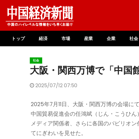
Skip
to
content
トップ
経済
市場
産業
企業
社会
社会
大阪・関西万博で「中国
2025/07/12 07:50
2025年7月11日、大阪・関西万博の会
中国貿易促進会の任鴻斌（じん・こうひん
メディア関係者、さらに各国のパビリオン
てにぎわいを見せた。