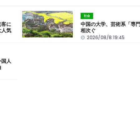
社会
光客に
中国の大学、芸術系「専
大人気
相次ぐ
2026/08/8 19:45
外国人
由