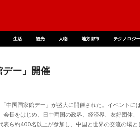
生活
観光
人物
地方都市
テクノロジ
館デー」開催
場にて「中国国家館デー」が盛大に開催された。イベントに
）会長をはじめ、日中両国の政界、経済界、友好団体、
代表ら約400名以上が参加し、中国と世界の交流の場と