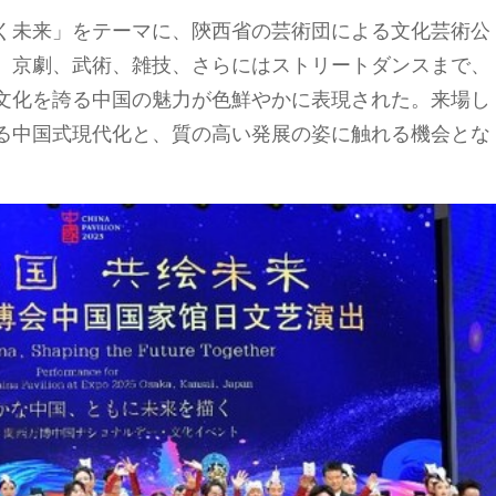
く未来」をテーマに、陝西省の芸術団による文化芸術公
、京劇、武術、雑技、さらにはストリートダンスまで、
文化を誇る中国の魅力が色鮮やかに表現された。来場し
る中国式現代化と、質の高い発展の姿に触れる機会とな