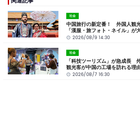
関連記事
b
a
Li
o
t
n
社会
o
k
中国旅行の新定番！ 外国人観
「漢服・旅フォト・ネイル」が
k
2026/08/9 14:30
社会
「科技ツーリズム」が急成長 
観光客が中国の工場を訪れる理
2026/08/7 16:30