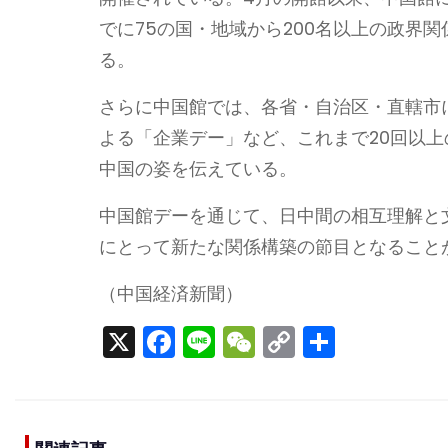
でに75の国・地域から200名以上の政界
る。
さらに中国館では、各省・自治区・直轄市
よる「企業デー」など、これまで20回以
中国の姿を伝えている。
中国館デーを通じて、日中間の相互理解と文
にとって新たな関係構築の節目となること
（中国経済新聞）
X
F
Li
W
C
S
a
n
e
o
h
c
e
C
p
ar
e
h
y
e