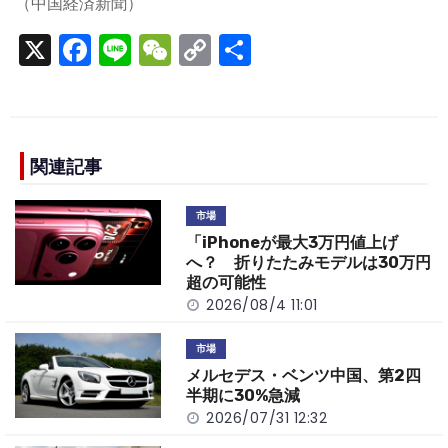
（中国経済新聞）
X
F
Li
W
C
S
a
n
e
o
h
c
e
C
p
ar
e
h
y
e
b
a
Li
関連記事
o
t
n
市場
o
k
「iPhoneが最大3万円値上げ
k
へ？ 折りたたみモデルは30万円
超の可能性
2026/08/4 11:01
市場
メルセデス・ベンツ中国、第2四
半期に30%急減
2026/07/31 12:32