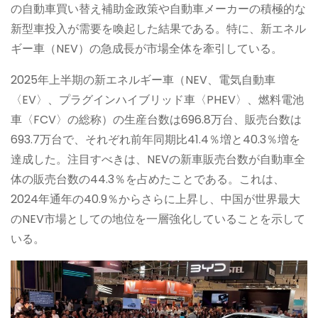
の自動車買い替え補助金政策や自動車メーカーの積極的な
新型車投入が需要を喚起した結果である。特に、新エネル
ギー車（NEV）の急成長が市場全体を牽引している。
2025年上半期の新エネルギー車（NEV、電気自動車
〈EV〉、プラグインハイブリッド車〈PHEV〉、燃料電池
車〈FCV〉の総称）の生産台数は696.8万台、販売台数は
693.7万台で、それぞれ前年同期比41.4％増と40.3％増を
達成した。注目すべきは、NEVの新車販売台数が自動車全
体の販売台数の44.3％を占めたことである。これは、
2024年通年の40.9％からさらに上昇し、中国が世界最大
のNEV市場としての地位を一層強化していることを示して
いる。