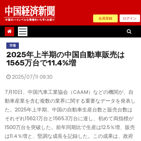
Skip
to
会員登録
ログイン
content
市場
2025年上半期の中国自動車販売は
1565万台で11.4%増
2025/07/11 09:30
7月10日、中国汽車工業協会（CAAM）などの機関が、自
動車産業を含む複数の業界に関する重要なデータを発表し
た。2025年上半期、中国の自動車生産台数と販売台数は
それぞれ1562.1万台と1565.3万台に達し、初めて両指標が
1500万台を突破した。前年同期比で生産は12.5％増、販売
は11.4％増と、堅調な成長を記録した。この成果は、政府