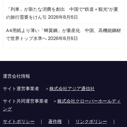
「列車」が新たな消費を創出 中国で“鉄道＋観光”が夏
の旅行需要をけん引
2026年8月6日
A4用紙より薄い「蝉翼鋼」が量産化 中国、高機能鋼材
で世界トップ水準へ
2026年8月6日
運営会社情報
サイト運営事業者 ＞
株式会社アジア通信社
サイト共同運営事業者 ＞
株式会社クローバーホールディ
ング
サイトポリシー
｜
著作権
｜
リンクポリシー
｜