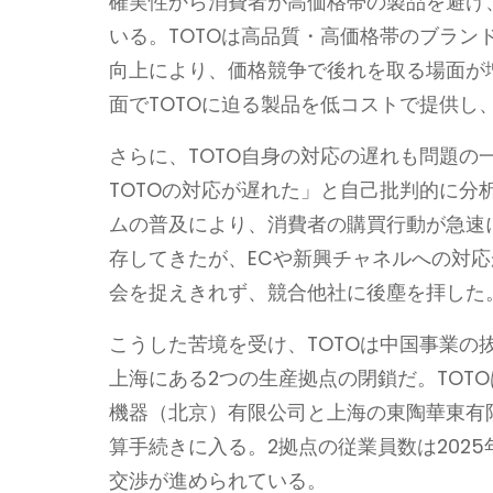
確実性から消費者が高価格帯の製品を避け
いる。TOTOは高品質・高価格帯のブラ
向上により、価格競争で後れを取る場面が
面でTOTOに迫る製品を低コストで提供し
さらに、TOTO自身の対応の遅れも問題
TOTOの対応が遅れた」と自己批判的に分
ムの普及により、消費者の購買行動が急速
存してきたが、ECや新興チャネルへの対
会を捉えきれず、競合他社に後塵を拝した
こうした苦境を受け、TOTOは中国事業
上海にある2つの生産拠点の閉鎖だ。TOT
機器（北京）有限公司と上海の東陶華東有
算手続きに入る。2拠点の従業員数は2025
交渉が進められている。