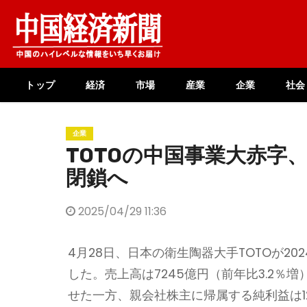
Skip
to
content
トップ
経済
市場
産業
企業
社会
企業
TOTOの中国事業大赤字
閉鎖へ
2025/04/29 11:36
4月28日、日本の衛生陶器大手TOTOが202
した。売上高は7245億円（前年比3.2％増
せた一方、親会社株主に帰属する純利益は1