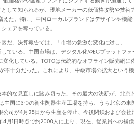
、低価格帯や国産ブランドにシフトする動きが加速して
ンドとして知られるが、現地メーカーの低価格攻勢や技術
増えた。特に、中国ローカルブランドはデザインや機能
、シェアを奪っている。
の一因だ。決算報告では、「市場の急激な変化に対し、
析している。中国市場は、デジタル化やECプラットフォ
に変化している。TOTOは伝統的なオフライン販売網に
応が不十分だった。これにより、中級市場の拡大という
。
の抜本的な見直しに踏み切った。その最大の決断が、北京
Oは中国に3つの衛生陶器生産工場を持ち、うち北京の東
限公司が4月28日から生産を停止、今後閉鎖および会社
年4月1日時点で約2000人に上り、現在、従業員への補