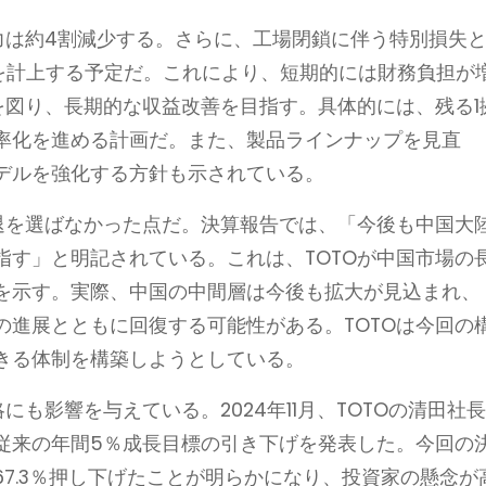
力は約4割減少する。さらに、工場閉鎖に伴う特別損失
損失を計上する予定だ。これにより、短期的には財務負担が
を図り、長期的な収益改善を目指す。具体的には、残る1
率化を進める計画だ。また、製品ラインナップを見直
デルを強化する方針も示されている。
撤退を選ばなかった点だ。決算報告では、「今後も中国大
指す」と明記されている。これは、TOTOが中国市場の
を示す。実際、中国の中間層は今後も拡大が見込まれ、
の進展とともに回復する可能性がある。TOTOは今回の
きる体制を構築しようとしている。
にも影響を与えている。2024年11月、TOTOの清田社
従来の年間5％成長目標の引き下げを発表した。今回の
7.3％押し下げたことが明らかになり、投資家の懸念が