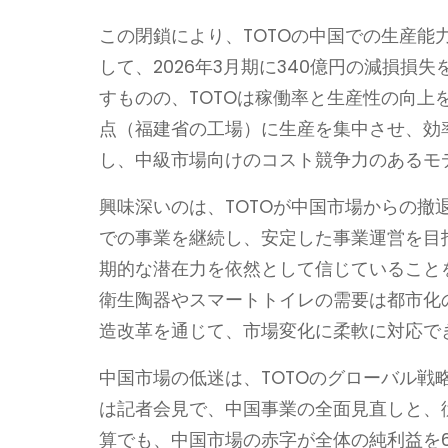
この閉鎖により、TOTOの中国での生産能
して、2026年3月期に340億円の減損
すものの、TOTOは稼働率と生産性の向上
点（福建省の工場）に生産を集中させ、効
し、中級市場向けのコスト競争力のあるモ
興味深いのは、TOTOが中国市場からの
での事業を継続し、安定した事業運営を目
期的な潜在力を依然として信じていること
衛生陶器やスマートトイレの需要は都市化
造改革を通じて、市場変化に柔軟に対応で
中国市場の低迷は、TOTOのグローバル戦略
は記者会見で、中国事業の全面見直しと、
算でも、中国市場の赤字が全体の純利益を6