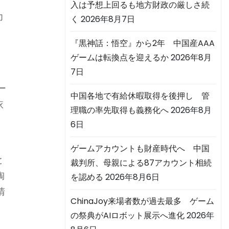
入は予想上回るも地方財政の厳しさ続
力
く
2026年8月7日
『黒神話：悟空』から2年 中国産AAA
ゲームは転換点を迎えるか
2026年8月
7日
ー
中国各地で有給休暇取得を後押し 管
依
理職の率先取得も義務化へ
2026年8月
機
6日
ゲームアカウントも財産時代へ 中国
と
裁判所、母親による87アカウント相続
陶
を認める
2026年8月6日
清
ChinaJoy来場者数が過去最多 ゲーム
償
の祭典がAIロボット展示へ進化
2026年