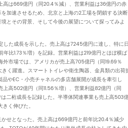
は669億円（同20.4％減）、営業利益は36億円の赤
革を加速させるため、北京と上海の2工場を閉鎖する決断
の苦境とその背景、そして今後の展望について探ってみよ
安定した成長を示した。売上高は7245億円に達し、特に
前年比1.73％増）を記録。営業利益は219億円とほぼ横ば
市場では、アメリカが売上高705億円（同19.69％
）と大きく躍進。スマートトイレや衛生陶器、金具類の出荷
製品やEC・小売チャネルの多店舗展開が成長を牽引し
高502億円（同11.56％増）、営業利益82億円（同
場では二桁成長を記録した。半導体関連事業も売上高503
と大きく伸びた。
かせとなった。売上高は669億円と前年比20.4％減少