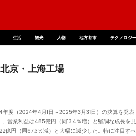
生活
観光
人物
地方都市
テクノロジ
、北京・上海工場
4年度（2024年4月1日～2025年3月31日）の決算を発表
）、営業利益は485億円（同13.4％増）と堅調な成長を
22億円（同67.3％減）と大幅に減少した。特に注目す