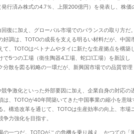
発行済み株式の4.7％、上限200億円）を発表し、株価
争力回復に加え、グローバル市場でのバランスの取り方だ
の好調は、TOTOの成長を支える明るい材料だが、中国
えて、TOTOはベトナムやタイに新たな生産拠点を構築
けで5つの工場（衛生陶器4工場、蛇口1工場）を新設し
ク分散を図る戦略の一環だが、新興国市場での品質管理
迷や競争激化といった外部要因に加え、企業自身の対応の
は、TOTOが40年間築いてきた中国事業の縮小を意味
る。構造改革を通じて、TOTOは生産効率の向上、市場
競争力強化を目指す。
場の一つだ。TOTOがこの危機を乗り越え、かつての「