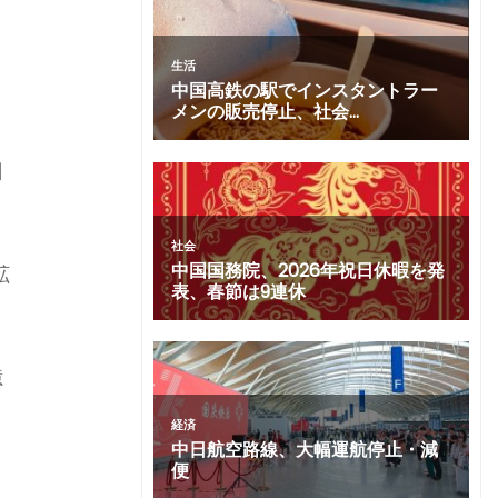
日
拡
億