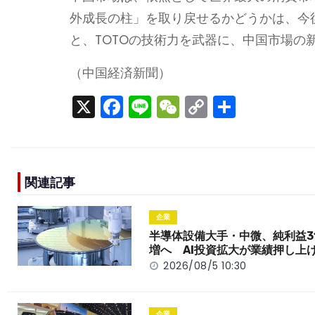
外成長の柱」を取り戻せるかどうかは、今
と、TOTOの技術力を武器に、中国市場
（中国経済新聞）
X
F
Li
W
C
S
a
n
e
o
h
c
e
C
p
ar
e
h
y
e
関連記事
b
a
Li
o
t
n
企業
o
k
半導体設備大手・中微、純利益3
増へ AI投資拡大が業績押し上
k
2026/08/5 10:30
企業