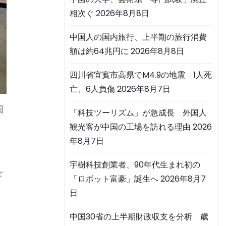
相次ぐ
2026年8月8日
中国人の国内旅行、上半期の旅行消費
額は約64兆円に
2026年8月8日
四川省宜賓市高県でM4.9の地震 1人死
亡、6人負傷
2026年8月7日
国
「科技ツーリズム」が急成長 外国人
ー
観光客が中国の工場を訪れる理由
2026
年8月7日
宇樹科技創業者、90年代生まれ初の
を
「ロボット富豪」誕生へ
2026年8月7
日
中国30省の上半期財政収支を分析 歳