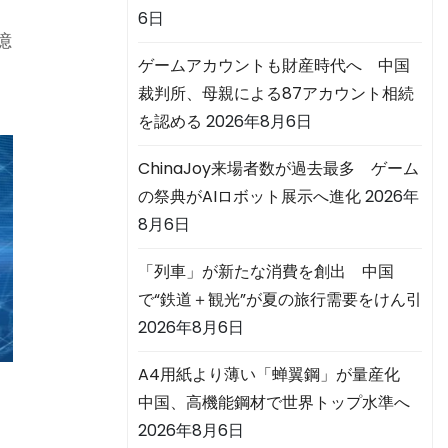
6日
億
ゲームアカウントも財産時代へ 中国
裁判所、母親による87アカウント相続
を認める
2026年8月6日
ChinaJoy来場者数が過去最多 ゲーム
の祭典がAIロボット展示へ進化
2026年
8月6日
「列車」が新たな消費を創出 中国
で“鉄道＋観光”が夏の旅行需要をけん引
2026年8月6日
A4用紙より薄い「蝉翼鋼」が量産化
中国、高機能鋼材で世界トップ水準へ
2026年8月6日