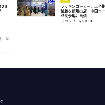
企業
10％
ラッキンコーヒー、上半期
げ
舗超を新規出店 中国コ
成長余地に自信
2026/08/4 18:30
台 世
グ