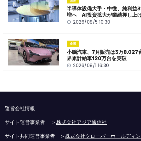
o
t
n
企業
o
k
半導体設備大手・中微、純利益3
増へ AI投資拡大が業績押し上
k
2026/08/5 10:30
企業
小鵬汽車、7月販売は3万8,027
界累計納車120万台を突破
2026/08/1 16:30
運営会社情報
サイト運営事業者 ＞
株式会社アジア通信社
サイト共同運営事業者 ＞
株式会社クローバーホールディン