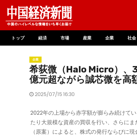
Skip
to
content
トップ
経済
市場
産業
企業
社会
企業
希荻微（Halo Micro）
億元超ながら誠芯微を高
2025/07/15 16:30
2022年の上場から赤字額が膨らみ続けている希荻
たり大規模な資産の買収を行い、さらにま
（原案）によると、株式の発行ならびに現金