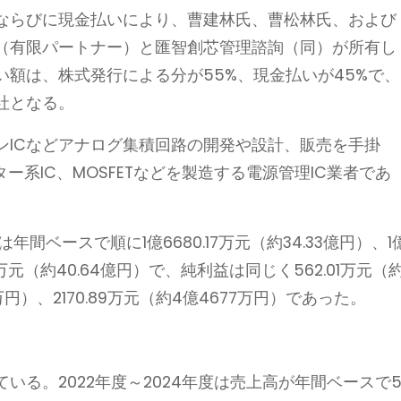
ならびに現金払いにより、曹建林氏、曹松林氏、および
（有限パートナー）と匯智創芯管理諮詢（同）が所有し
額は、株式発行による分が55%、現金払いが45%で、
社となる。
ンICなどアナログ集積回路の開発や設計、販売を手掛
ター系IC、MOSFETなどを製造する電源管理IC業者であ
年間ベースで順に1億6680.17万元（約34.33億円）、1
.31万元（約40.64億円）で、純利益は同じく562.01万元（約
9万円）、2170.89万元（約4億4677万円）であった。
いる。2022年度～2024年度は売上高が年間ベースで