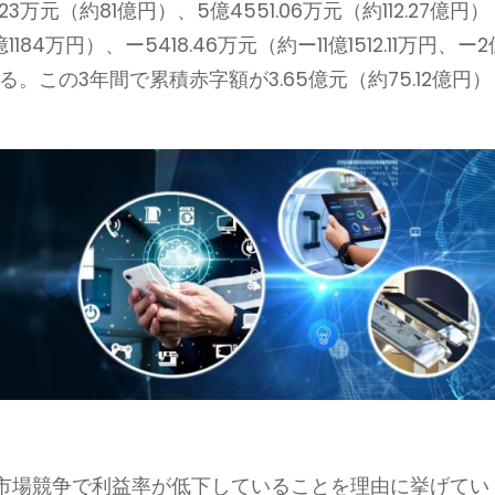
3.23万元（約81億円）、5億4551.06万元（約112.27億円）
84万円）、ー5418.46万元（約ー11億1512.11万円、ー2
いる。この3年間で累積赤字額が3.65億元（約75.12億円）
い市場競争で利益率が低下していることを理由に挙げてい