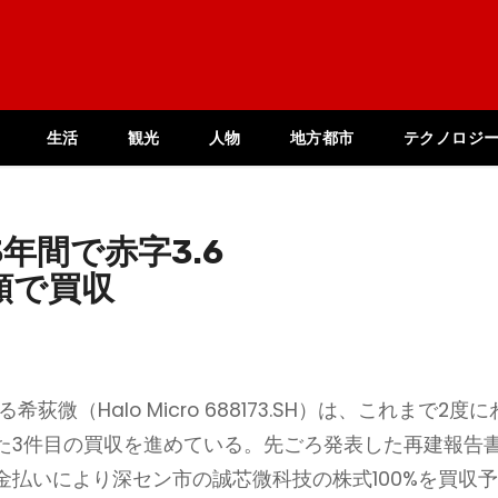
生活
観光
人物
地方都市
テクノロジ
、3年間で赤字3.6
額で買収
微（Halo Micro 688173.SH）は、これまで2度に
た3件目の買収を進めている。先ごろ発表した再建報告
払いにより深セン市の誠芯微科技の株式100%を買収