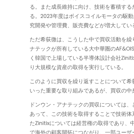
る。また成長維持に向け、技術を蓄積する
る。2023年度はボイスコイルモータの駆
究開発や管理費、販売費などが増大してい
ただ希荻微は、こうした中で買収活動を繰り
ナテックが所有している大中華圏のAF&OI
く韓国で上場している半導体設計会社Zinit
り大規模な資産の取得を実行している。
このように買収を繰り返すことについて希
いった重要な取り組みであるが、買収の中
ドンウン・アナテックの買収については、と
あって、この技術を取得することで技術体
たZinitixについては経営権の取得であ
で海外の顧客開拓につながり、一部ユーザ