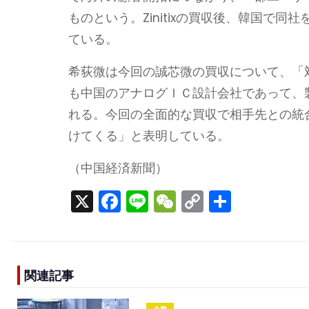
ものという。Zinitixの買収後、韓国で
ている。
希荻微は今回の誠芯微の買収について、「対
も中国のアナログＩＣ設計会社であって、
れる。今回の全面的な買収で相手先との統
けてくる」と表明している。
（中国経済新聞）
X
F
Li
W
C
S
a
n
e
o
h
c
e
C
p
ar
e
h
y
e
関連記事
b
a
Li