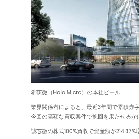
希荻微（Halo Micro）の本社ビール
業界関係者によると、最近3年間で累積赤字額
今回の高額な買収案件で挽回を果たせるか
誠芯微の株式100%買収で資産額が214.37%