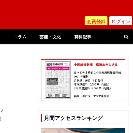
会員登録
ログイン
ー
コラム
芸能・文化
有料記事
わ
月間アクセスランキング
書
予