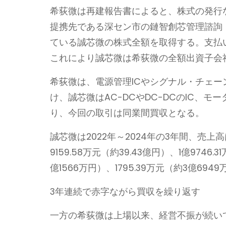
希荻微は再建報告書によると、株式の発行
提携先である深セン市の鏈智創芯管理諮詢
ている誠芯微の株式全額を取得する。支払い
これにより誠芯微は希荻微の全額出資子会
希荻微は、電源管理ICやシグナル・チェー
け、誠芯微はAC-DCやDC-DCのIC、モー
り、今回の取引は同業間買収となる。
誠芯微は2022年～2024年の3年間、売上高は
9159.58万元（約39.43億円）、1億9746
億1566万円）、1795.39万元（約3億694
3年連続で赤字ながら買収を繰り返す
一方の希荻微は上場以来、経営不振が続いて