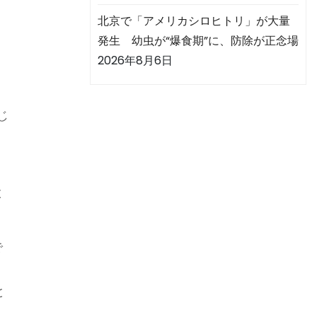
北京で「アメリカシロヒトリ」が大量
研
発生 幼虫が“爆食期”に、防除が正念場
2026年8月6日
ア
じ
と
で
と