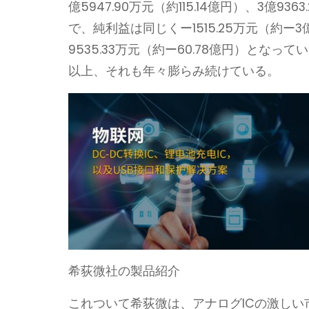
億5947.90万元（約115.14億円）、3億936
で、純利益は同じくー1515.25万元（約ー3億11
9535.33万元（約ー60.78億円）となって
以上、それも年々膨らみ続けている。
希荻微社の製品紹介
これついて希荻微は、アナログICの激し