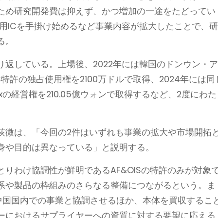
ため研究開発費は抑えず、かつ増加の一途をたどってい
動用ICを手掛け始めるなど事業内容が拡大したことで、
る。
返している。上場後、2022年には韓国のドンウン・
S特許の独占使用権を2100万ドルで取得、2024年には同
ixの経営権を210.05億ウォンで取得するなど、2度にわた
荻微は、「今回の2件はいずれも事業の拡大や市場開拓
身や目的は異なっている」と説明する。
りわけ協調性が鮮明であるAF&OISの特許のみが対象
系や製品の枠組みのさらなる整備につながるという。ま
り、中国国内での事業と協調させるほか、本体を買収するこ
ーにおけるサプライヤーへの資質に対する要望に応える