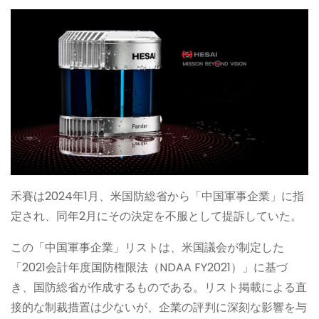
禾賽は2024年1月、米国防総省から「中国軍事企業」に指
定され、同年2月にその決定を不服として提訴していた。
この「中国軍事企業」リストは、米国議会が制定した
「2021会計年度国防権限法（NDAA FY2021）」に基づ
き、国防総省が作成するものである。リスト掲載による直
接的な制裁措置は少ないが、企業の評判に深刻な影響を与