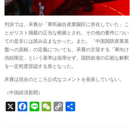
判決では、禾賽が「軍民融合産業園区に所在していた」こ
とがリスト掲載の正当な根拠とされ、その他の要件につい
ての是非には踏み込まなかった。また、「中国国防産業基
盤への貢献」の定義についても、禾賽の主張する「軍向け
供給限定」という基準は採用せず、国防総省の広範な解釈
を一定程度容認する形となった。
禾賽は現在のところ公式なコメントを発表していない。
（中国経済新聞）
X
F
Li
W
C
S
a
n
e
o
h
c
e
C
p
ar