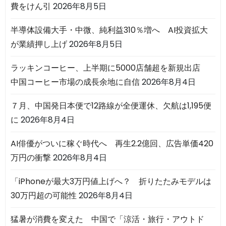
費をけん引
2026年8月5日
半導体設備大手・中微、純利益310％増へ AI投資拡大
が業績押し上げ
2026年8月5日
ラッキンコーヒー、上半期に5000店舗超を新規出店
中国コーヒー市場の成長余地に自信
2026年8月4日
７月、中国発日本便で12路線が全便運休、欠航は1,195便
に
2026年8月4日
AI俳優がついに稼ぐ時代へ 再生2.2億回、広告単価420
万円の衝撃
2026年8月4日
「iPhoneが最大3万円値上げへ？ 折りたたみモデルは
30万円超の可能性
2026年8月4日
猛暑が消費を変えた 中国で「涼活・旅行・アウトド