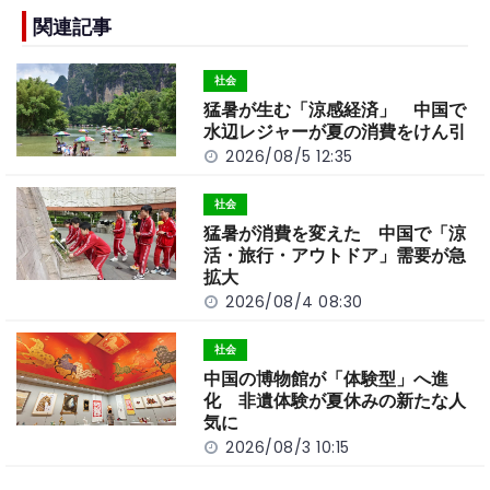
e
h
y
e
b
a
Li
関連記事
o
t
n
社会
o
k
猛暑が生む「涼感経済」 中国で
k
水辺レジャーが夏の消費をけん引
2026/08/5 12:35
社会
猛暑が消費を変えた 中国で「涼
活・旅行・アウトドア」需要が急
拡大
2026/08/4 08:30
社会
中国の博物館が「体験型」へ進
化 非遺体験が夏休みの新たな人
気に
2026/08/3 10:15