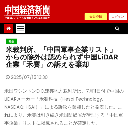
Skip
to
会員登録
ログイン
content
社会
米裁判所、「中国軍事企業リスト」
からの除外は認められず中国LiDAR
企業「禾賽」の訴えを棄却
2025/07/15 13:30
米国ワシントンD.C.連邦地方裁判所は、7月11日付で中国の
LiDARメーカー「禾賽科技（Hesai Technology,
NASDAQ: HSAI）」による訴訟を棄却したと発表した。こ
れにより、禾賽は引き続き米国防総省が管理する「中国軍
事企業」リストに掲載されることが確定した。