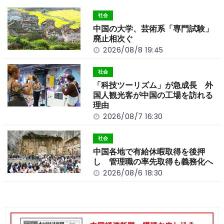
o
t
n
社会
o
k
中国の大学、芸術系「専門試験」
k
廃止相次ぐ
2026/08/8 19:45
社会
「科技ツーリズム」が急成長 外
国人観光客が中国の工場を訪れる
理由
2026/08/7 16:30
社会
中国各地で有給休暇取得を後押
し 管理職の率先取得も義務化へ
2026/08/6 18:30