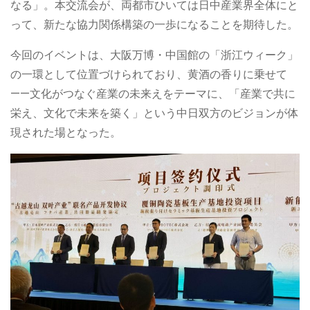
なる」。本交流会が、両都市ひいては日中産業界全体にと
って、新たな協力関係構築の一歩になることを期待した。
今回のイベントは、大阪万博・中国館の「浙江ウィーク」
の一環として位置づけられており、黄酒の香りに乗せて
——文化がつなぐ産業の未来えをテーマに、「産業で共に
栄え、文化で未来を築く」という中日双方のビジョンが体
現された場となった。