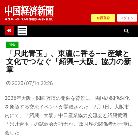
Skip
to
会員登録
ログイン
content
社会
「只此青玉」、東瀛に香る—— 産業と
文化でつなぐ「紹興—大阪」協力の新
章
2025/07/14 22:28
2025年大阪・関西万博の開催を背景に、両国の関係深化
を象徴する交流イベントが開催された。7月11日、大阪市
内にて、「紹興—大阪」中日産業協力交流会と紹興黄酒
「只此青玉」の試飲会が行われ、政財界の関係者が一堂に
会した。