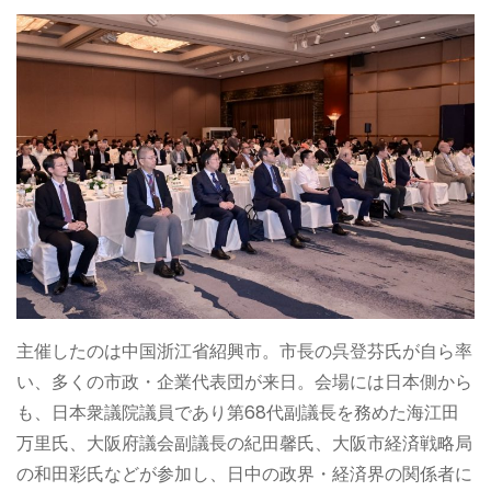
主催したのは中国浙江省紹興市。市長の呉登芬氏が自ら率
い、多くの市政・企業代表団が来日。会場には日本側から
も、日本衆議院議員であり第68代副議長を務めた海江田
万里氏、大阪府議会副議長の紀田馨氏、大阪市経済戦略局
の和田彩氏などが参加し、日中の政界・経済界の関係者に