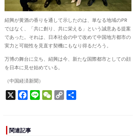
紹興が黄酒の香りを通して示したのは、単なる地域のPR
ではなく、「共に創り、共に栄える」という誠意ある提案
であった。それは、日本社会の中で改めて中国地方都市の
実力と可能性を見直す契機にもなり得るだろう。
万博の舞台に立ち、紹興は今、新たな国際都市としての顔
を日本に見せ始めている。
（中国経済新聞）
X
F
Li
W
C
S
a
n
e
o
h
c
e
C
p
ar
e
h
y
e
b
a
Li
関連記事