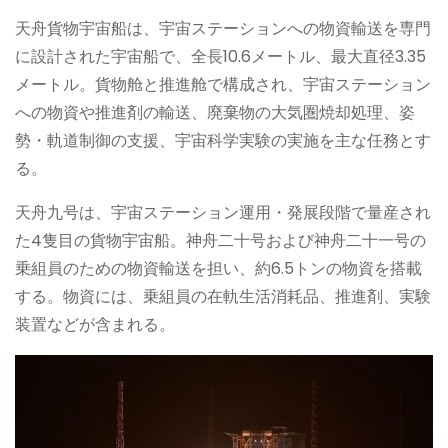
天舟貨物宇宙船は、宇宙ステーションへの物資輸送を専門
に設計された宇宙船で、全長10.6メートル、最大直径3.35
メートル。貨物舱と推進舱で構成され、宇宙ステーション
への物資や推進剤の輸送、廃棄物の大気圏焼却処理、姿
勢・軌道制御の支援、宇宙科学実験の実施を主な任務とす
る。
天舟九号は、宇宙ステーション運用・発展段階で量産され
た4隻目の貨物宇宙船。神舟二十号および神舟二十一号の
乗組員のための物資輸送を担い、約6.5トンの物資を搭載
する。物資には、乗組員の在軌生活消耗品、推進剤、実験
装置などが含まれる。