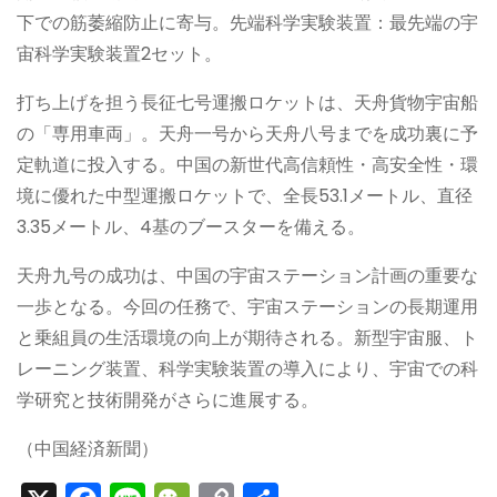
下での筋萎縮防止に寄与。先端科学実験装置：最先端の宇
宙科学実験装置2セット。
打ち上げを担う長征七号運搬ロケットは、天舟貨物宇宙船
の「専用車両」。天舟一号から天舟八号までを成功裏に予
定軌道に投入する。中国の新世代高信頼性・高安全性・環
境に優れた中型運搬ロケットで、全長53.1メートル、直径
3.35メートル、4基のブースターを備える。
天舟九号の成功は、中国の宇宙ステーション計画の重要な
一歩となる。今回の任務で、宇宙ステーションの長期運用
と乗組員の生活環境の向上が期待される。新型宇宙服、ト
レーニング装置、科学実験装置の導入により、宇宙での科
学研究と技術開発がさらに進展する。
（中国経済新聞）