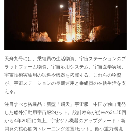
天舟九号には、乗組員の生活物資、宇宙ステーションのプ
ラットフォーム物資、宇宙応用システム、宇宙医学実験、
宇宙技術実験用の試料や機器を搭載する。これらの物資
が、宇宙ステーションの長期運用と乗組員の在軌生活を支
える。
注目すべき搭載品：新型「飛天」宇宙服：中国が独自開発
した船外活動用宇宙服2セット。設計寿命が従来の3年15回
から4年20回に向上。宇宙ジム機器のアップグレード：新
開発の核心筋肉トレーニング装置1セット。微小重力環境