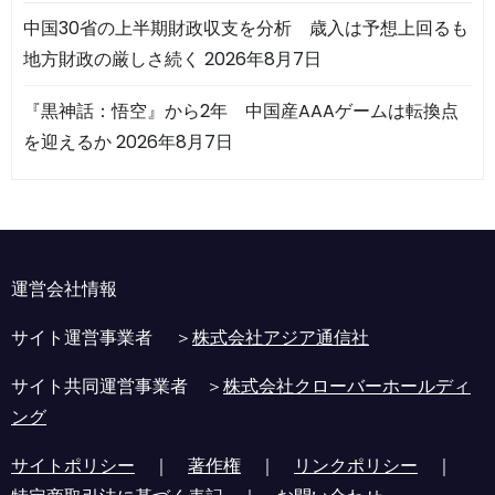
中国30省の上半期財政収支を分析 歳入は予想上回るも
地方財政の厳しさ続く
2026年8月7日
『黒神話：悟空』から2年 中国産AAAゲームは転換点
を迎えるか
2026年8月7日
運営会社情報
サイト運営事業者 ＞
株式会社アジア通信社
サイト共同運営事業者 ＞
株式会社クローバーホールディ
ング
サイトポリシー
｜
著作権
｜
リンクポリシー
｜