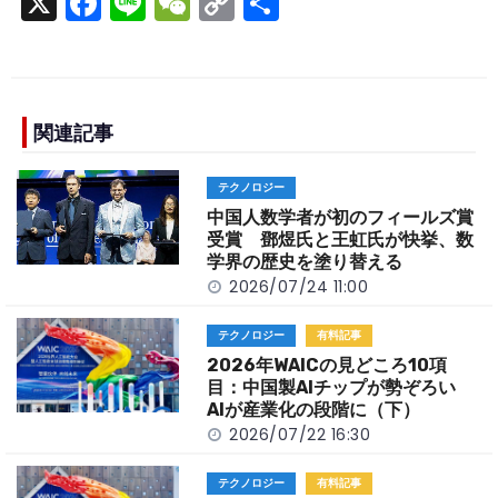
X
F
Li
W
C
S
a
n
e
o
h
c
e
C
p
ar
e
h
y
e
b
a
Li
関連記事
o
t
n
テクノロジー
o
k
中国人数学者が初のフィールズ賞
k
受賞 鄧煜氏と王虹氏が快挙、数
学界の歴史を塗り替える
2026/07/24 11:00
テクノロジー
有料記事
2026年WAICの見どころ10項
目：中国製AIチップが勢ぞろい
AIが産業化の段階に（下）
2026/07/22 16:30
テクノロジー
有料記事