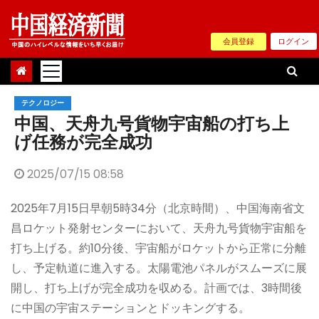
Skip
to
会員登録
ログイン
content
テクノロジー
中国、天舟九号貨物宇宙船の打ち上
げ任務が完全成功
2025/07/15 08:58
2025年7月15日早朝5時34分（北京時間）、中国海南省文
昌ロケット発射センターにおいて、天舟九号貨物宇宙船を
打ち上げる。約10分後、宇宙船がロケットから正常に分離
し、予定軌道に進入する。太陽電池パネルがスムーズに展
開し、打ち上げが完全成功を収める。計画では、3時間後
に中国の宇宙ステーションとドッキングする。