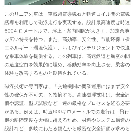
このリニア列車は、車載超電導磁石と軌道コイル間の電磁
誘導を利用して磁浮走行を実現する。設計最高速度は時速
600キロメートルで、浮上・案内間隙が大きく、加速余地
が広い特長を持つ。また、高効率、安全性、节能环保（省
エネルギー・環境保護）、およびインテリジェントで快適
な乗車体験を提供する。この列車は、高速鉄道と航空の間
の速度空白を効果的に埋め、移動効率を向上させ、乗客の
体験を改善するものと期待されている。
磁浮技術の専門家は、「交通機関の商業運用にはまず安全
性の確保が不可欠」と指摘する。高速磁浮技術は、安全評
価や認証、型式試験など一連の厳格なプロセスを経る必要
がある。例えば、時速600キロメートルでの走行は、飛行
機の離陸速度を大幅に超えるため、材料やシステム構造の
設計など、多岐にわたる観点から厳密な安全評価が求めら