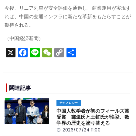
今後、リニア列車が安全評価を通過し、商業運用が実現す
れば、中国の交通インフラに新たな革新をもたらすことが
期待される。
（中国経済新聞）
X
F
Li
W
C
S
a
n
e
o
h
c
e
C
p
ar
e
h
y
e
b
a
Li
関連記事
o
t
n
テクノロジー
o
k
中国人数学者が初のフィールズ賞
k
受賞 鄧煜氏と王虹氏が快挙、数
学界の歴史を塗り替える
2026/07/24 11:00