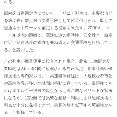
れる。
邵南氏は運用定位について、「リニア列車は、主要都市間
を結ぶ長距離点対点交通手段として位置付けられ、既存の
交通ネットワークを補完する役割を果たす。2000キロメ
ートル以内の距離で、高速鉄道の定時性・安全性と、航空
に近い到達速度の両方を兼ね備えた交通手段を目指してい
る」と説明した。
この列車が商業運用に投入された場合、北京-上海間の所
要時間は2.5～3時間に短縮される見込みだ。都市計画や磁
浮技術の専門家らは、「高速磁浮路線は、大規模な都市圏
や高端旅客が多い地域間の移動に適している。長距離であ
ればエネルギー消費の観点からも総合的なメリットが顕著
になるが、短距離では頻繁な起動・制動により磁浮技術の
利点が十分に発揮できず、乗客体験も低下する可能性があ
る」と指摘している。