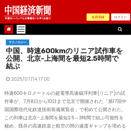
Skip
to
会員登録
ログイン
content
テクノロジー
中国、時速600kmのリニア試作車を
公開、北京-上海間を最短2.5時間で
結ぶ
2025/07/14 17:00
時速600キロメートルの超電導高速磁浮列車(リニア)の試
作車が、7月8日から10日まで北京で開催された「第17回中
国国際現代化鉄道技術装備展覧会」で初めて公開された。
この列車は北京-上海間を最短2.5～3時間で結ぶ可能性を
秘め、既存の高速鉄道と航空の間の速度ギャップを埋める