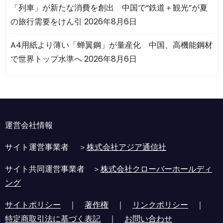
「列車」が新たな消費を創出 中国で“鉄道＋観光”が夏
の旅行需要をけん引
2026年8月6日
A4用紙より薄い「蝉翼鋼」が量産化 中国、高機能鋼材
で世界トップ水準へ
2026年8月6日
運営会社情報
サイト運営事業者 ＞
株式会社アジア通信社
サイト共同運営事業者 ＞
株式会社クローバーホールディ
ング
サイトポリシー
｜
著作権
｜
リンクポリシー
｜
特定商取引法に基づく表記
｜
お問い合わせ