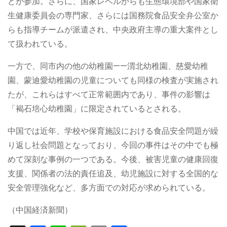
どが参加。さらに、国家レベルからも生態環境部や国家衛
生健康委員会の専門家、さらには国務院食品安全弁公室か
らも指導チームが派遣され、中央政府主導の重大案件とし
て扱われている。
一方で、同市内の他の幼稚園——渭北幼稚園、慈愛幼稚
園、蒙迪愛幼稚園の児童についても同様の検査が実施され
たが、これらはすべて正常範囲内であり、事件の影響は
「褐石培心幼稚園」に限定されているとされる。
中国では近年、学校や保育施設における食品安全問題が繰
り返し社会問題となっており、今回の事件はその中でも極
めて深刻な事例の一つである。今後、被害児童の健康回復
支援、関係者の法的責任追及、幼児施設に対する全国的な
安全管理強化など、多方面での対応が求められている。
（中国経済新聞）