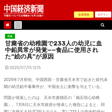
Skip
to
会員登録
ログイン
content
社会
甘粛省の幼稚園で233人の幼児に血
中鉛異常が発覚——食品に使用され
た“絵の具”が原因
2025/07/15 12:15
2025年7月初旬、中国西部・甘粛省天水市で起きた前代未
聞の幼児鉛中毒事件が、中国全土に衝撃を与えている。
問題が発覚したのは、天水市麦積区の「褐石培心幼稚
園」。7月8日に天水市政府が発表した報告によると、同
園に在籍する幼児251人のうち、実に233人の血中鉛値が