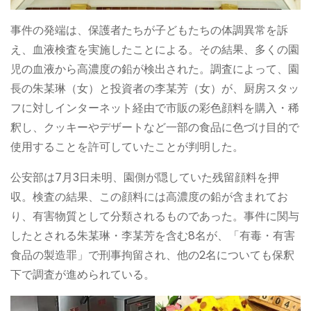
事件の発端は、保護者たちが子どもたちの体調異常を訴
え、血液検査を実施したことによる。その結果、多くの園
児の血液から高濃度の鉛が検出された。調査によって、園
長の朱某琳（女）と投資者の李某芳（女）が、厨房スタッ
フに対しインターネット経由で市販の彩色顔料を購入・稀
釈し、クッキーやデザートなど一部の食品に色づけ目的で
使用することを許可していたことが判明した。
公安部は7月3日未明、園側が隠していた残留顔料を押
収。検査の結果、この顔料には高濃度の鉛が含まれてお
り、有害物質として分類されるものであった。事件に関与
したとされる朱某琳・李某芳を含む8名が、「有毒・有害
食品の製造罪」で刑事拘留され、他の2名についても保釈
下で調査が進められている。