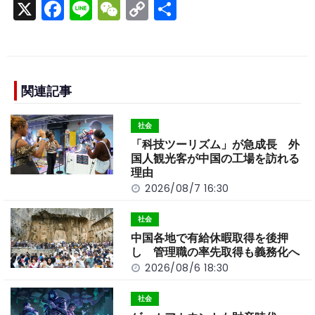
X
F
Li
W
C
S
a
n
e
o
h
c
e
C
p
ar
e
h
y
e
b
a
Li
関連記事
o
t
n
社会
o
k
「科技ツーリズム」が急成長 外
k
国人観光客が中国の工場を訪れる
理由
2026/08/7 16:30
社会
中国各地で有給休暇取得を後押
し 管理職の率先取得も義務化へ
2026/08/6 18:30
社会