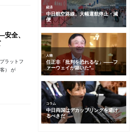
――安全、
て
約プラットフ
客） が