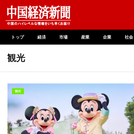
Skip
to
content
トップ
経済
市場
産業
企業
社会
観光
観光