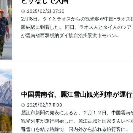
ビザなしで入国
2025/02/21 07:30
2月18日、タイとラオスからの観光客が中国-ラオス
版納駅に到着した。 同日、ラオス人とタイ人のツアー
が雲南省西双版納ダイ族自治州景洪市モハン…
中国雲南省、麗江雪山観光列車が運
2025/02/17 11:00
麗江市新聞の発表によると、２月１２日、中国雲南
観光列車が運行開始した。麗江古城と国家５Ａレベ
竜雪山を結ぶ路線で、国内外から訪れる旅行客に…