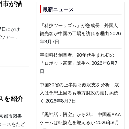
州市が描
最新ニュース
「科技ツーリズム」が急成長 外国人
から7日にかけ
観光客が中国の工場を訪れる理由
2026
江ツアー…
年8月7日
宇樹科技創業者、90年代生まれ初の
「ロボット富豪」誕生へ
2026年8月7
日
中国30省の上半期財政収支を分析 歳
入は予想上回るも地方財政の厳しさ続
ースを紹介
く
2026年8月7日
『黒神話：悟空』から2年 中国産AAA
北京都市図書
ゲームは転換点を迎えるか
2026年8月
のコースをたど