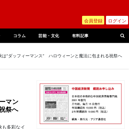
会員登録
ログイン
ー
コラム
芸能・文化
有料記事
秋は“ダッフィーマンス” ハロウィーンと魔法に包まれる祝祭へ
ーマン
祝祭へ
秋も多彩なイ