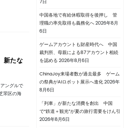
7日
中国各地で有給休暇取得を後押し 管
理職の率先取得も義務化へ
2026年8月
6日
ゲームアカウントも財産時代へ 中国
裁判所、母親による87アカウント相続
 新たな
を認める
2026年8月6日
ChinaJoy来場者数が過去最多 ゲーム
の祭典がAIロボット展示へ進化
2026年
なアングルで
8月6日
芝罘区の海
「列車」が新たな消費を創出 中国
で“鉄道＋観光”が夏の旅行需要をけん引
2026年8月6日