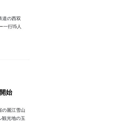
鉄道の西双
一行15人
行開始
省の麗江雪山
ル観光地の玉