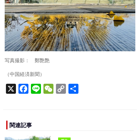
写真撮影： 鄭艶艶
（中国経済新聞）
X
F
Li
W
C
S
a
n
e
o
h
c
e
C
p
ar
e
h
y
e
b
a
Li
関連記事
o
t
n