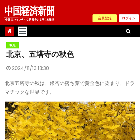
Skip
to
会員登録
ログイン
content
観光
北京、五塔寺の秋色
2024/11/13 13:30
北京五塔寺の秋は、銀杏の落ち葉で黄金色に染まり、ドラ
マチックな世界です。