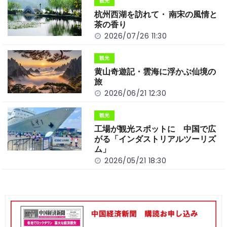
観光
o
k
杭州西湖を訪れて・ 南宋の風情と
k
茶の香り
2026/07/26 11:30
観光
黄山奇遊記・雲海に浮かぶ仙境の
旅
2026/06/21 12:30
観光
工場が観光スポットに 中国で広
がる「インダストリアルツーリズ
ム」
2026/05/21 18:30