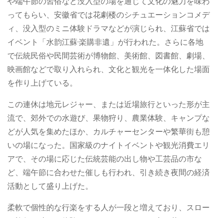
や端午節の習俗など没入型の場を通じて文化の魅力を味わ
ってもらい、安徽省では花劇楼のシチュエーションコメデ
ィ、没入型のミニ体験ドラマなどが演じられ、江蘇省では
イベント「水韵江蘇·楽購非遺」が行われた。さらに各地
で伝統民俗や民間芸術が博物館、美術館、図書館、劇場、
映画館などで取り入れられ、文化と観光を一体化した場面
を作り上げている。
この連休は地元レジャー、または近場旅行といった形が主
流で、郊外での水遊び、果物狩り、農業体験、キャンプな
どが人気を集めたほか、カルチャーセンターや繁華街も憩
いの場になった。国家級のナイトイベントや観光消費エリ
アで、その場に応じた伝統芸能の出し物や工芸品の市な
ど、端午節に合わせた催しも行われ、引き続き夜間の経済
活動として盛り上げた。
柔軟で個性的な行楽をする人が一段と増えており、スロー