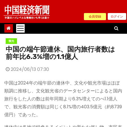
Skip
to
会員登録
ログイン
content
観光
中国の端午節連休、国内旅行者数は
前年比6.3%増の1.1億人
2024/06/13 07:30
中国は2024年の端午節の連休中、文化や観光市場はほぼ
順調に推移し、文化観光省のデータセンターによると国内
旅行をした人の数は前年同期より6.3%増えてのべ1.1億人
で、観光客の消費額は同じく8.1%増の403.5億元（約8739
億円）であった。