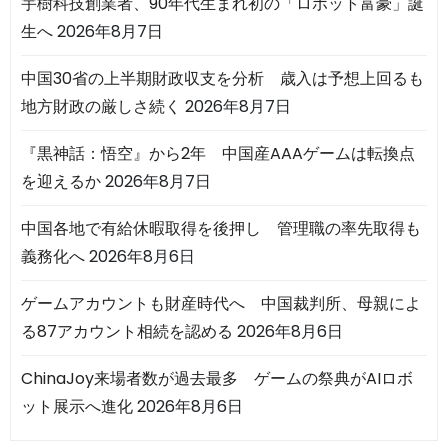
宇樹科技創業者、90年代生まれ初の「ロボット富豪」誕
生へ
2026年8月7日
中国30省の上半期財政収支を分析 歳入は予想上回るも
地方財政の厳しさ続く
2026年8月7日
『黒神話：悟空』から2年 中国産AAAゲームは転換点
を迎えるか
2026年8月7日
中国各地で有給休暇取得を後押し 管理職の率先取得も
義務化へ
2026年8月6日
ゲームアカウントも財産時代へ 中国裁判所、母親によ
る87アカウント相続を認める
2026年8月6日
ChinaJoy来場者数が過去最多 ゲームの祭典がAIロボ
ット展示へ進化
2026年8月6日