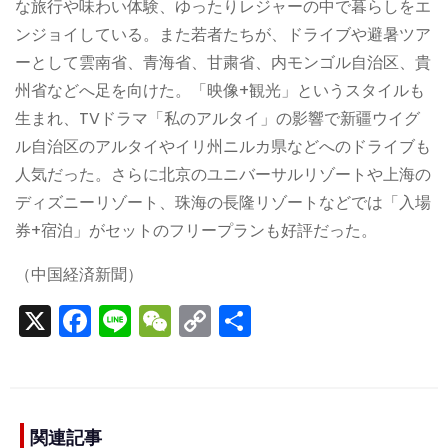
な旅行や味わい体験、ゆったりレジャーの中で暮らしをエ
ンジョイしている。また若者たちが、ドライブや避暑ツア
ーとして雲南省、青海省、甘粛省、内モンゴル自治区、貴
州省などへ足を向けた。「映像+観光」というスタイルも
生まれ、TVドラマ「私のアルタイ」の影響で新疆ウイグ
ル自治区のアルタイやイリ州ニルカ県などへのドライブも
人気だった。さらに北京のユニバーサルリゾートや上海の
ディズニーリゾート、珠海の長隆リゾートなどでは「入場
券+宿泊」がセットのフリープランも好評だった。
（中国経済新聞）
X
F
Li
W
C
S
a
n
e
o
h
c
e
C
p
ar
e
h
y
e
関連記事