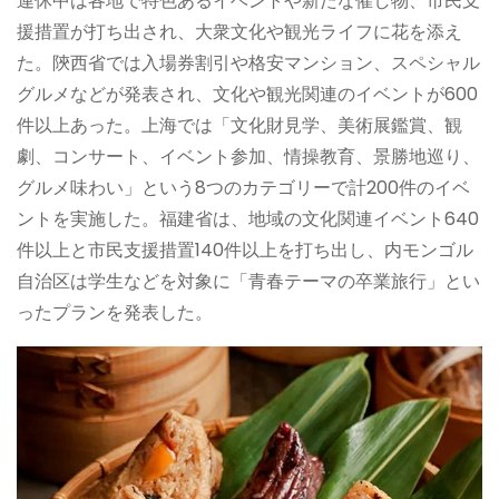
連休中は各地で特色あるイベントや新たな催し物、市民支
援措置が打ち出され、大衆文化や観光ライフに花を添え
た。陝西省では入場券割引や格安マンション、スペシャル
グルメなどが発表され、文化や観光関連のイベントが600
件以上あった。上海では「文化財見学、美術展鑑賞、観
劇、コンサート、イベント参加、情操教育、景勝地巡り、
グルメ味わい」という8つのカテゴリーで計200件のイベ
ントを実施した。福建省は、地域の文化関連イベント640
件以上と市民支援措置140件以上を打ち出し、内モンゴル
自治区は学生などを対象に「青春テーマの卒業旅行」とい
ったプランを発表した。