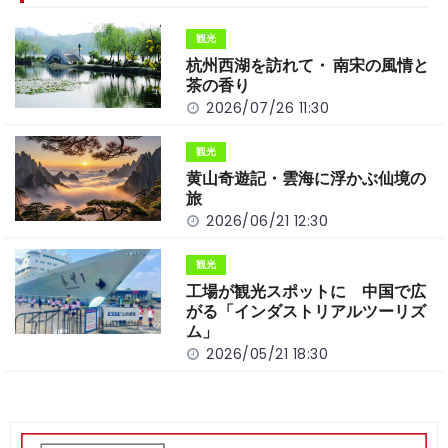
b
a
Li
o
t
n
観光
o
k
杭州西湖を訪れて・ 南宋の風情と
k
茶の香り
2026/07/26 11:30
観光
黄山奇遊記・雲海に浮かぶ仙境の
旅
2026/06/21 12:30
観光
工場が観光スポットに 中国で広
がる「インダストリアルツーリズ
ム」
2026/05/21 18:30