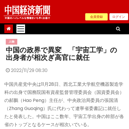
Skip
to
会員登録
ログイン
content
人物
中国の政界で異変 「宇宙工学」の
出身者が相次ぎ高官に就任
2022/11/29 08:30
中国共産党中央は11月28日、西北工業大学航空機器製造学
科の出身で国務院国有資産監督管理委員会（国資委員会）
の郝鵬（Hao Peng）主任が、中央政治局委員の張国清
（Zhang Guoqing）氏に代わって遼寧省委書記に就任し
たと発表した。中国はここ数年、宇宙工学出身の幹部が各
省のトップとなるケースが相次いでいる。