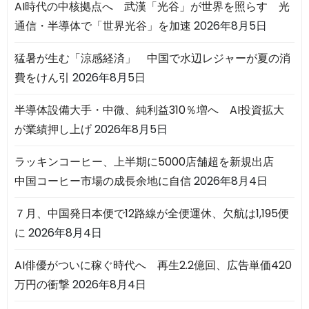
AI時代の中核拠点へ 武漢「光谷」が世界を照らす 光
通信・半導体で「世界光谷」を加速
2026年8月5日
猛暑が生む「涼感経済」 中国で水辺レジャーが夏の消
費をけん引
2026年8月5日
半導体設備大手・中微、純利益310％増へ AI投資拡大
が業績押し上げ
2026年8月5日
ラッキンコーヒー、上半期に5000店舗超を新規出店
中国コーヒー市場の成長余地に自信
2026年8月4日
７月、中国発日本便で12路線が全便運休、欠航は1,195便
に
2026年8月4日
AI俳優がついに稼ぐ時代へ 再生2.2億回、広告単価420
万円の衝撃
2026年8月4日