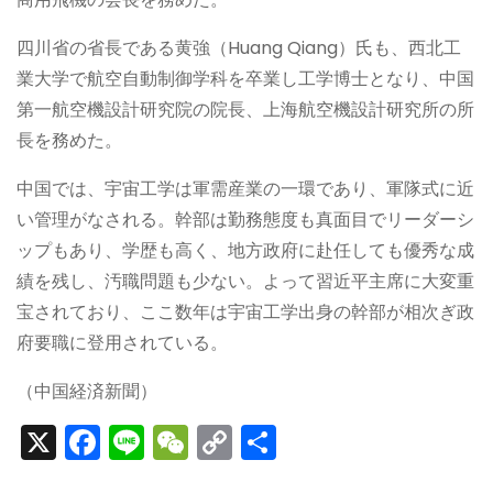
四川省の省長である黄強（Huang Qiang）氏も、西北工
業大学で航空自動制御学科を卒業し工学博士となり、中国
第一航空機設計研究院の院長、上海航空機設計研究所の所
長を務めた。
中国では、宇宙工学は軍需産業の一環であり、軍隊式に近
い管理がなされる。幹部は勤務態度も真面目でリーダーシ
ップもあり、学歴も高く、地方政府に赴任しても優秀な成
績を残し、汚職問題も少ない。よって習近平主席に大変重
宝されており、ここ数年は宇宙工学出身の幹部が相次ぎ政
府要職に登用されている。
（中国経済新聞）
X
F
Li
W
C
S
a
n
e
o
h