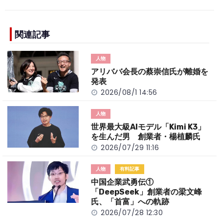
c
e
C
p
ar
e
h
y
e
b
a
Li
関連記事
o
t
n
人物
o
k
アリババ会長の蔡崇信氏が離婚を
k
発表
2026/08/1 14:56
人物
世界最大級AIモデル「Kimi K3」
を生んだ男 創業者・楊植麟氏
2026/07/29 11:16
人物
有料記事
中国企業武勇伝①
「DeepSeek」創業者の梁文峰
氏、「首富」への軌跡
2026/07/28 12:30