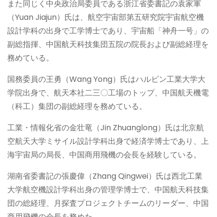
また同じく中央政治局委員である浙江省委書記の袁家軍
（Yuan Jiajun）氏は、航空宇宙部第五研究院宇宙航空機
設計学科の出身で工学博士であり、宇宙船「神舟一号」の
副総指揮、中国航天科技集団五院の院長および副総経理を
務めている。
国務委員の王勇（Wang Yong）氏はハルビン工業大学大
学院出身で、航天本社二三〇工場のトップ、中国航天機電
（科工）集団の副総経理を務めている。
工業・情報化省の金壮竜（Jin Zhuanglong）氏は北京航
空航天大学ミサイル設計学科出身で経済学博士であり、上
海宇宙局の局長、中国商用飛機の会長を経験している。
湖南省委書記の張慶偉（Zhang Qingwei）氏は西北工業
大学航空機設計学科出身の管理学博士で、中国航天科技集
団の総経理、月探査プロジェクトチームのリーダー、中国
商用飛機の会長を務めた。