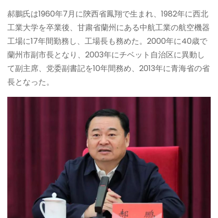
郝鵬氏は1960年7月に陝西省鳳翔で生まれ、1982年に西北
工業大学を卒業後、甘粛省蘭州にある中航工業の航空機器
工場に17年間勤務し、工場長も務めた。2000年に40歳で
蘭州市副市長となり、2003年にチベット自治区に異動し
て副主席、党委副書記を10年間務め、2013年に青海省の省
長となった。