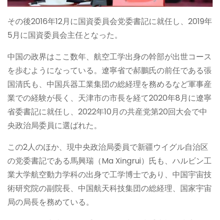
その後2016年12月に国資委員会党委書記に就任し、2019年
5月に国資委員会主任となった。
中国の政界はここ数年、航空工学出身の幹部が出世コース
を歩むようになっている。遼寧省で郝鵬氏の前任である張
国清氏も、中国兵器工業集団の総経理を務めるなど軍事産
業での経験が長く、天津市の市長を経て2020年8月に遼寧
省委書記に就任し、2022年10月の共産党第20回大会で中
央政治局委員に選ばれた。
この2人のほか、現中央政治局委員で新疆ウイグル自治区
の党委書記である馬興瑞（Ma Xingrui）氏も、ハルビン工
業大学航空動力学科の出身で工学博士であり、中国宇宙技
術研究院の副院長、中国航天科技集団の総経理、国家宇宙
局の局長を務めている。