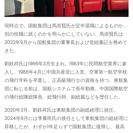
現時点で、国航集団は馬崇賢氏が定年退職によるものか、
別の役職に就くのかを明らかにしていない。馬崇賢氏は
2022年9月から国航集団の董事長および党組書記を務めて
きた。
劉鉄祥氏は1966年3月生まれ。1983年に民間航空業界に参
入し、1986年4月に中国共産党に入党。空軍第一航空学校
の飛行学科を卒業し、正高級飛行士の資格を持つ。東航集
団に転じる前は、国航システムで長年勤務。中国国際航空
の飛行総隊総隊長、総飛行師、副総裁などを歴任した。
2020年3月、劉鉄祥氏は東航集団の副総経理に就任。
2024年9月には李養民氏の後任として東航集団の総経理に
昇格したが、わずか1年足らずで国航集団に復帰し、最高