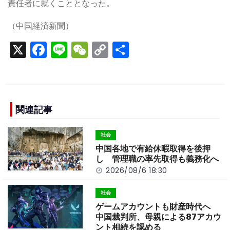
責任者に就くこととなった。
（中国経済新聞）
X
F
Li
W
C
S
a
n
e
o
h
c
e
C
p
ar
e
h
y
e
b
a
Li
関連記事
o
t
n
社会
o
k
中国各地で有給休暇取得を後押
k
し 管理職の率先取得も義務化へ
2026/08/6 18:30
社会
ゲームアカウントも財産時代へ
中国裁判所、母親による87アカウ
ント相続を認める