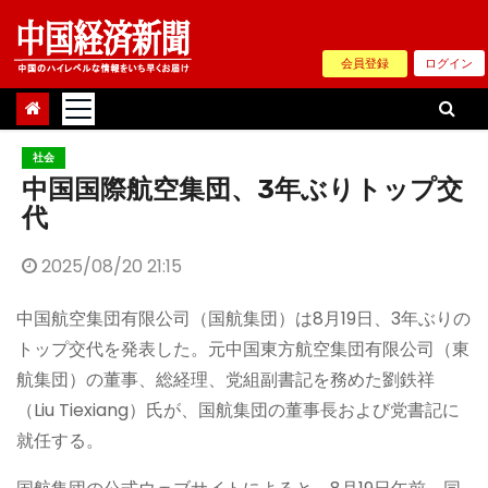
Skip
to
会員登録
ログイン
content
社会
中国国際航空集団、3年ぶりトップ交
代
2025/08/20 21:15
中国航空集団有限公司（国航集団）は8月19日、3年ぶりの
トップ交代を発表した。元中国東方航空集団有限公司（東
航集団）の董事、総経理、党組副書記を務めた劉鉄祥
（Liu Tiexiang）氏が、国航集団の董事長および党書記に
就任する。