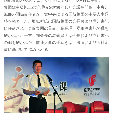
国航集団の公式ウェブサイトによると、8月19日午前、同
集団は中級以上の管理職を対象とした会議を開催。中央組
織部の関係責任者が、党中央による国航集団の主要人事調
整を発表した。劉鉄祥氏は国航集団の会長および党組書記
に任命され、東航集団の董事、総経理、党組副書記の職を
解かれた。一方、前会長の馬崇賢氏は会長および党組書記
の職を解かれた。関連人事の手続きは、法律および会社定
款に基づいて進められる。