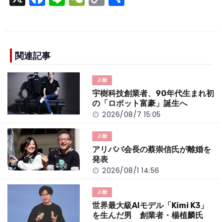
a
n
e
o
h
c
e
C
p
ar
e
h
y
e
b
a
Li
関連記事
o
t
n
人物
o
k
宇樹科技創業者、90年代生まれ初
k
の「ロボット富豪」誕生へ
2026/08/7 15:05
人物
アリババ会長の蔡崇信氏が離婚を
発表
2026/08/1 14:56
人物
世界最大級AIモデル「Kimi K3」
を生んだ男 創業者・楊植麟氏