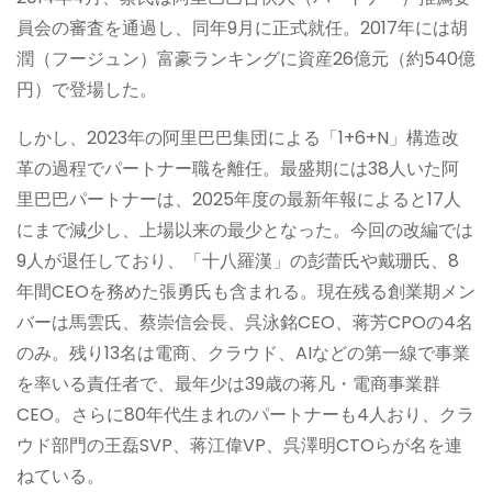
員会の審査を通過し、同年9月に正式就任。2017年には胡
潤（フージュン）富豪ランキングに資産26億元（約540億
円）で登場した。
しかし、2023年の阿里巴巴集団による「1+6+N」構造改
革の過程でパートナー職を離任。最盛期には38人いた阿
里巴巴パートナーは、2025年度の最新年報によると17人
にまで減少し、上場以来の最少となった。今回の改編では
9人が退任しており、「十八羅漢」の彭蕾氏や戴珊氏、8
年間CEOを務めた張勇氏も含まれる。現在残る創業期メン
バーは馬雲氏、蔡崇信会長、呉泳銘CEO、蒋芳CPOの4名
のみ。残り13名は電商、クラウド、AIなどの第一線で事業
を率いる責任者で、最年少は39歳の蒋凡・電商事業群
CEO。さらに80年代生まれのパートナーも4人おり、クラ
ウド部門の王磊SVP、蒋江偉VP、呉澤明CTOらが名を連
ねている。