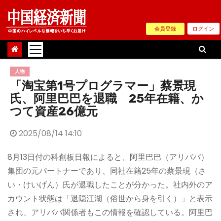
Skip
to
会員登録
ログイン
content
人物
「淘宝第1号プログラマー」蔡景現
氏、阿里巴巴を退職 25年在籍、か
つて資産26億元
2025/08/14 14:10
8月13日付の科創板日報によると、阿里巴巴（アリババ）
集団の元パートナーであり、同社在籍25年の蔡景現（さ
い・けいげん）氏が退職したことが分かった。社内外のア
カウント状態は「退隠江湖（俗世から身を引く）」と表示
され、アリババ関係者もこの情報を確認している。阿里巴