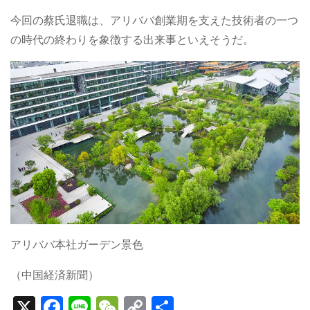
今回の蔡氏退職は、アリババ創業期を支えた技術者の一つ
の時代の終わりを象徴する出来事といえそうだ。
アリババ本社ガーデン景色
（中国経済新聞）
X
F
Li
W
C
S