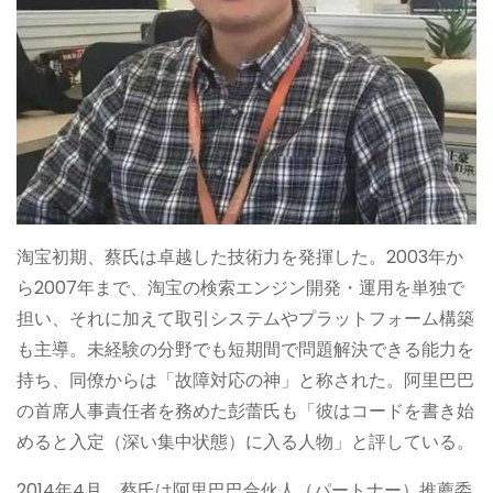
淘宝初期、蔡氏は卓越した技術力を発揮した。2003年か
ら2007年まで、淘宝の検索エンジン開発・運用を単独で
担い、それに加えて取引システムやプラットフォーム構築
も主導。未経験の分野でも短期間で問題解決できる能力を
持ち、同僚からは「故障対応の神」と称された。阿里巴巴
の首席人事責任者を務めた彭蕾氏も「彼はコードを書き始
めると入定（深い集中状態）に入る人物」と評している。
2014年4月、蔡氏は阿里巴巴合伙人（パートナー）推薦委