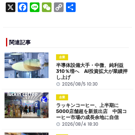
X
F
Li
W
C
S
a
n
e
o
h
c
e
C
p
ar
e
h
y
e
b
a
Li
関連記事
o
t
n
企業
o
k
半導体設備大手・中微、純利益
k
310％増へ AI投資拡大が業績押
し上げ
2026/08/5 10:30
企業
ラッキンコーヒー、上半期に
5000店舗超を新規出店 中国コ
ーヒー市場の成長余地に自信
2026/08/4 18:30