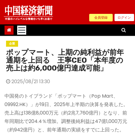
Skip
to
会員登録
ログイン
content
企業
ポップマート、上期の純利益が前年
通期を上回る 王寧CEO「本年度の
売上は約6,000億円達成可能」
2025/08/21 13:30
中国発のトイブランド「ポップマート（Pop Mart、
09992.HK）」が19日、2025年上半期の決算を発表した。
売上高は138億8,000万元（約2兆7,760億円）となり、前
年同期比で204.4％増加。調整後純利益は47億1,000万元
（約942億円）と、前年通期の実績をすでに上回った。