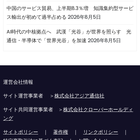
中国のサービス貿易、上半期8.3％増 知識集約型サービ
ス輸出が初めて過半占める
2026年8月5日
AI時代の中核拠点へ 武漢「光谷」が世界を照らす 光
通信・半導体で「世界光谷」を加速
2026年8月5日
運営会社情報
サイト運営事業者 ＞
株式会社アジア通信社
サイト共同運営事業者 ＞
株式会社クローバーホールディ
ング
サイトポリシー
｜
著作権
｜
リンクポリシー
｜