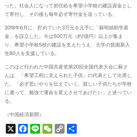
った。社会人になって初任給を希望小学校の建設資金とし
て寄付し、その後も每年必ず寄付金を送っている。
2018年6月に、貯めていた3万元を元手に「蘇明娟助学基
金」を設立した。今は500万元（約1億円）以上が集ま
り、希望小学校5校の建設を支えたうえ、大学の貧困新入
生80人を支援している。
このほど行われた中国共産党第20回全国代表大会に蘇さ
んは、「希望工程に支えられた子供」の代表として出席し
た。「必ず思いやりを伝えていく。貧しい子供たちが学校
に通って、勉強で運命を変えさせてあげたい」と述べてい
る。
（中国経済新聞）
X
F
Li
W
C
S