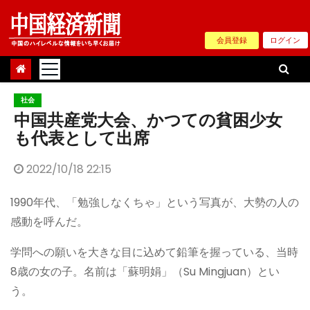
Skip
to
会員登録
ログイン
content
社会
中国共産党大会、かつての貧困少女
も代表として出席
2022/10/18 22:15
1990年代、「勉強しなくちゃ」という写真が、大勢の人の
感動を呼んだ。
学問への願いを大きな目に込めて鉛筆を握っている、当時
8歳の女の子。名前は「蘇明娟」（Su Mingjuan）とい
う。