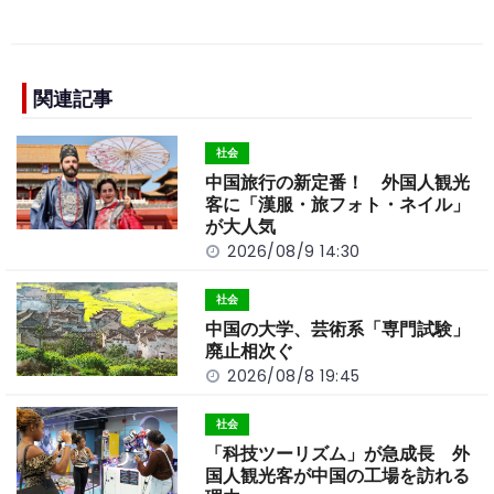
a
n
e
o
h
c
e
C
p
ar
e
h
y
e
b
a
Li
関連記事
o
t
n
社会
o
k
中国旅行の新定番！ 外国人観光
k
客に「漢服・旅フォト・ネイル」
が大人気
2026/08/9 14:30
社会
中国の大学、芸術系「専門試験」
廃止相次ぐ
2026/08/8 19:45
社会
「科技ツーリズム」が急成長 外
国人観光客が中国の工場を訪れる