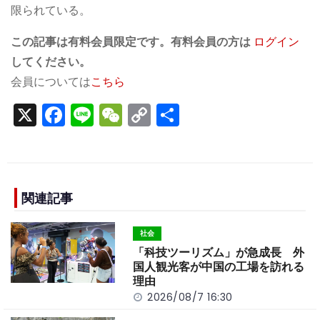
限られている。
この記事は有料会員限定です。有料会員の方は
ログイン
してください。
会員については
こちら
X
F
Li
W
C
S
a
n
e
o
h
c
e
C
p
ar
e
h
y
e
b
a
Li
関連記事
o
t
n
社会
o
k
「科技ツーリズム」が急成長 外
k
国人観光客が中国の工場を訪れる
理由
2026/08/7 16:30