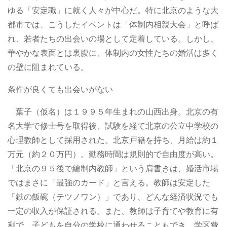
ゆる「安定職」に就く人々が中心だ。特に北京のような大
都市では、こうしたイベントは「体制内相親大会」と呼ば
れ、若者たちの出会いの場として定着している。しかし、
華やかな表面とは裏腹に、体制内の女性たちの婚活は多く
の壁に阻まれている。
条件が良くても出会いがない
葉子（仮名）は１９９５年生まれの山西出身。北京の有
名大学で修士号を取得後、試験を経て北京の公立中学校の
心理教師として採用された。北京戸籍を持ち、月給は約１
万元（約２０万円）。勤務時間は規則的で自由度が高い。
「北京の９５後で編制内教師」という肩書きは、婚活市場
ではまさに「最強のカード」と言える。教師は安定した
「鉄の飯碗（テツノワン）」であり、どんな経済状況でも
一定の収入が保証される。また、教師は子育てや教育に有
利で、子どもを自分の学校に通わせることもでき、学区費