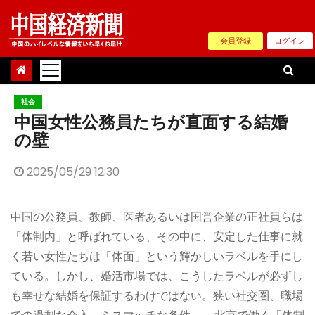
Skip
to
会員登録
ログイン
content
社会
中国女性公務員たちが直面する結婚
の壁
2025/05/29 12:30
中国の公務員、教師、医者あるいは国営企業の正社員らは
「体制内」と呼ばれている、その中に、安定した仕事に就
く若い女性たちは「体面」という輝かしいラベルを手にし
ている。しかし、婚活市場では、こうしたラベルが必ずし
も幸せな結婚を保証するわけではない。狭い社交圏、職場