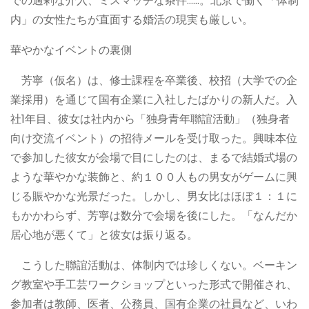
での過剰な介入、ミスマッチな条件……。北京で働く「体制
内」の女性たちが直面する婚活の現実も厳しい。
華やかなイベントの裏側
芳寧（仮名）は、修士課程を卒業後、校招（大学での企
業採用）を通じて国有企業に入社したばかりの新人だ。入
社1年目、彼女は社内から「独身青年聯誼活動」（独身者
向け交流イベント）の招待メールを受け取った。興味本位
で参加した彼女が会場で目にしたのは、まるで結婚式場の
ような華やかな装飾と、約１００人もの男女がゲームに興
じる賑やかな光景だった。しかし、男女比はほぼ１：１に
もかかわらず、芳寧は数分で会場を後にした。「なんだか
居心地が悪くて」と彼女は振り返る。
こうした聯誼活動は、体制内では珍しくない。ベーキン
グ教室や手工芸ワークショップといった形式で開催され、
参加者は教師、医者、公務員、国有企業の社員など、いわ