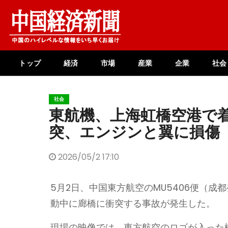
Skip
to
content
トップ
経済
市場
産業
企業
社会
社会
東航機、上海虹橋空港で
突、エンジンと翼に損傷
2026/05/2 17:10
5月2日、中国東方航空のMU5406便（
動中に廊橋に衝突する事故が発生した。
現場の映像では、東方航空のロゴが入った