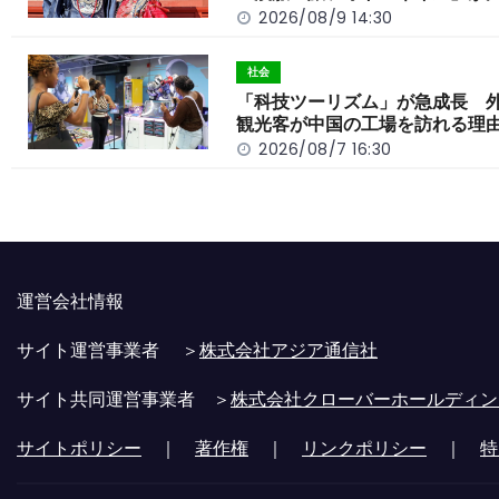
k
2026/08/9 14:30
社会
「科技ツーリズム」が急成長 
観光客が中国の工場を訪れる理
2026/08/7 16:30
運営会社情報
サイト運営事業者 ＞
株式会社アジア通信社
サイト共同運営事業者 ＞
株式会社クローバーホールディン
サイトポリシー
｜
著作権
｜
リンクポリシー
｜
特