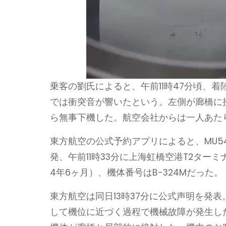
乗客の劉氏によると、午前11時47分頃、
では衝突音が響いたという。左側が廊橋に
ら無事下機した。航空会社からは一人あたり3
東方航空の公式予約アプリによると、MU54
発、午前11時33分に上海虹橋空港T2ターミ
4年6ヶ月）、機体番号はB-324Mだった。
東方航空は同日13時37分に公式声明を発
して機位に近づく過程で機械故障が発生し