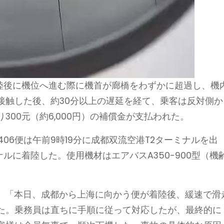
着陸後に機位へ進む際に機首が廊橋をわずかに超過し、機
接触した後、約30分以上の遅延を経て、乗客は反対側か
00元（約6,000円）の補償金が支払われた。
06便は午前9時19分に成都双流空港T2ターミナルを出
ナルに着陸した。使用機材はエアバスA350-900型（機
表。「本日、成都から上海に向かう便が着陸後、緩速で滑
た。乗務員は直ちに手順に従って対応したが、最終的に