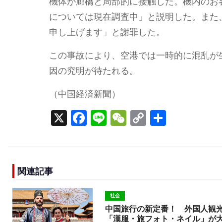
機体が廊橋と局部的に接触した。機内のお
については現在調査中」と説明した。また
申し上げます」と謝罪した。
この事故により、空港では一時的に混乱が
因の究明が待たれる。
（中国経済新聞）
X
F
Li
W
C
S
a
n
e
o
h
c
e
C
p
ar
e
h
y
e
関連記事
b
a
Li
o
t
n
社会
o
k
中国旅行の新定番！ 外国人観
「漢服・旅フォト・ネイル」が