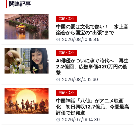
b
a
Li
関連記事
o
t
n
芸能・文化
o
k
中国の夏は文化で熱い！ 水上音
k
楽会から国宝の“出張”まで
2026/08/10 15:45
芸能・文化
AI俳優がついに稼ぐ時代へ 再生
2.2億回、広告単価420万円の衝
撃
2026/08/4 12:30
芸能・文化
中国神話「八仙」がアニメ映画
化 初日興収12.7億元、今夏最高
評価で好発進
2026/07/19 14:30