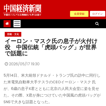
Skip
to
会員登録
ログイン
content
芸能・文化
イーロン・マスク氏の息子が火付け
役 中国伝統「虎頭バッグ」が世界
で話題に
2026/05/17 19:30
5月14日、米大統領ドナルド・トランプ氏の訪中に同行し
た米電気自動車大手テスラのCEOイーロン・マスク 氏
が、6歳の息子X君とともに北京の人民大会堂に姿を見せ
た。その際、X君が身につけていた中国風の虎頭バッグが
SNSで大きな話題となった。