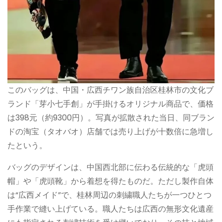
このバッグは、中国・広西チワン族自治区桂林市の文化ブ
ランド「芽小七手創」が手掛けるオリジナル商品で、価格
は398元（約9300円）。写真が拡散された当日、同ブラン
ドの淘宝（タオバオ）店舗では売り上げが十数倍に急増し
たという。
バッグのデザインは、中国西北部に伝わる伝統的な「虎頭
帽」や「虎頭靴」から着想を得たものだ。ただし製作自体
は“広西メイド”で、桂林周辺の刺繍職人たちが一つひとつ
手作業で縫い上げている。職人たちは広西の無形文化遺産