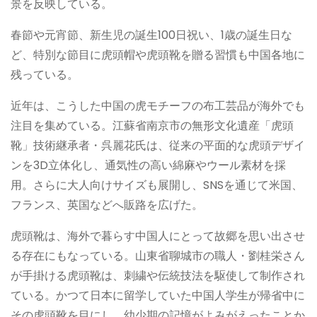
景を反映している。
春節や元宵節、新生児の誕生100日祝い、1歳の誕生日な
ど、特別な節目に虎頭帽や虎頭靴を贈る習慣も中国各地に
残っている。
近年は、こうした中国の虎モチーフの布工芸品が海外でも
注目を集めている。江蘇省南京市の無形文化遺産「虎頭
靴」技術継承者・呉麗花氏は、従来の平面的な虎頭デザイ
ンを3D立体化し、通気性の高い綿麻やウール素材を採
用。さらに大人向けサイズも展開し、SNSを通じて米国、
フランス、英国などへ販路を広げた。
虎頭靴は、海外で暮らす中国人にとって故郷を思い出させ
る存在にもなっている。山東省聊城市の職人・劉桂栄さん
が手掛ける虎頭靴は、刺繍や伝統技法を駆使して制作され
ている。かつて日本に留学していた中国人学生が帰省中に
その虎頭靴を目にし、幼少期の記憶がよみがえったことか