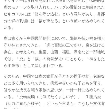
デザイナーは甘粛省を訪れて現地文化を研究し、伝統的な
虎のモチーフを取り入れた。バッグの舌部分に刺繍された
ヒキガエルには「財を呼び込む」という意味があり、鼻部
分の蝶の刺繍には「福が重なる」という願いが込められて
いる。
虎は古くから中国民間信仰において、邪気を払い福を招く
守り神とされてきた。「虎は百獣の王であり、魔を退ける
存在」と考えられ、重慶、山西、福建、湖南など一部地域
では、「虎」と「福」の発音が近いことから、「福をもた
らす象徴」として親しまれている。
そのため、中国では虎の意匠が子どもの帽子や枕、衣服な
どに多く用いられてきた。病気や災いから子どもを守り、
健やかな成長を願う家族の思いが、一針一針に込められて
いる。「虎頭虎脳（元気でたくましい子）」「生龍活虎
（活力に満ちた様子）」といった言葉も、こうした文化背