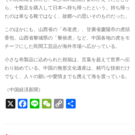
ら、十数足を購入して日本へ持ち帰ったという。持ち帰っ
たのは単なる靴ではなく、故郷への思いそのものだった。
このほかにも、山西省の「布老虎」、甘粛省慶陽市の虎頭
香包、山西省黎城県の「黎侯虎」など、中国各地の虎をモ
チーフにした民間工芸品が海外市場へ広がっている。
小さな布製品に込められた祝福は、言葉を超えて世界へ伝
わり始めている。中国の無形文化遺産は、精巧な技術だけ
でなく、人々の願いや愛情までも携えて海を渡っている。
（中国経済新聞）
X
F
Li
W
C
S
a
n
e
o
h
c
e
C
p
ar
e
h
y
e