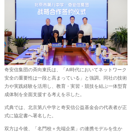
奇安信集団の斉向東氏は、「AI時代においてネットワーク
安全の重要性は一段と高まっている」と強調。同社の技術
力や実践経験を活用し、教育・実習・競技を結ぶ一体型育
成体制を全面支援する考えを示した。
式典では、北京第八中学と奇安信公益基金会の代表者が正
式に協定書へ署名した。
双方は今後、「名門校＋先端企業」の連携モデルを生か