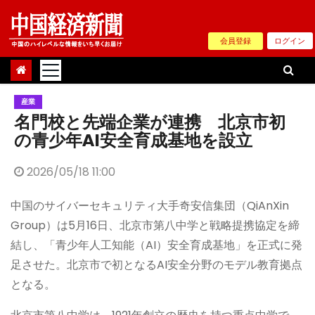
Skip
to
会員登録
ログイン
content
産業
名門校と先端企業が連携 北京市初
の青少年AI安全育成基地を設立
2026/05/18 11:00
中国のサイバーセキュリティ大手奇安信集団（QiAnXin
Group）は5月16日、北京市第八中学と戦略提携協定を締
結し、「青少年人工知能（AI）安全育成基地」を正式に発
足させた。北京市で初となるAI安全分野のモデル教育拠点
となる。