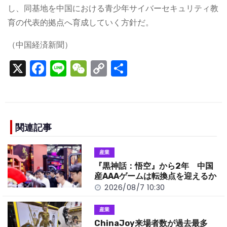
し、同基地を中国における青少年サイバーセキュリティ教
育の代表的拠点へ育成していく方針だ。
（中国経済新聞）
X
F
Li
W
C
S
a
n
e
o
h
c
e
C
p
ar
e
h
y
e
b
a
Li
関連記事
o
t
n
産業
o
k
『黒神話：悟空』から2年 中国
k
産AAAゲームは転換点を迎えるか
2026/08/7 10:30
産業
ChinaJoy来場者数が過去最多