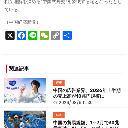
相互理解を深める“中国式外交”を象徴する場となったとし
ている。
（中国経済新聞）
X
F
Li
W
C
S
a
n
e
o
h
c
e
C
p
ar
e
h
y
e
b
a
Li
関連記事
o
t
n
経済
o
k
中国の広告業界、2026年上半期
k
の売上高が10兆円規模に
2026/08/9 12:30
経済
中国の貿易総額、1～7月で30兆