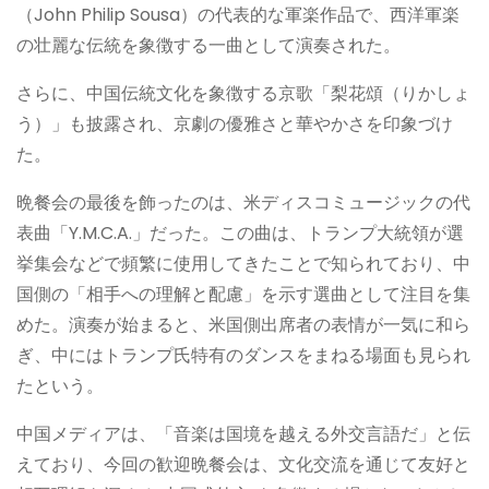
（John Philip Sousa）の代表的な軍楽作品で、西洋軍楽
の壮麗な伝統を象徴する一曲として演奏された。
さらに、中国伝統文化を象徴する京歌「梨花頌（りかしょ
う）」も披露され、京劇の優雅さと華やかさを印象づけ
た。
晩餐会の最後を飾ったのは、米ディスコミュージックの代
表曲「Y.M.C.A.」だった。この曲は、トランプ大統領が選
挙集会などで頻繁に使用してきたことで知られており、中
国側の「相手への理解と配慮」を示す選曲として注目を集
めた。演奏が始まると、米国側出席者の表情が一気に和ら
ぎ、中にはトランプ氏特有のダンスをまねる場面も見られ
たという。
中国メディアは、「音楽は国境を越える外交言語だ」と伝
えており、今回の歓迎晩餐会は、文化交流を通じて友好と