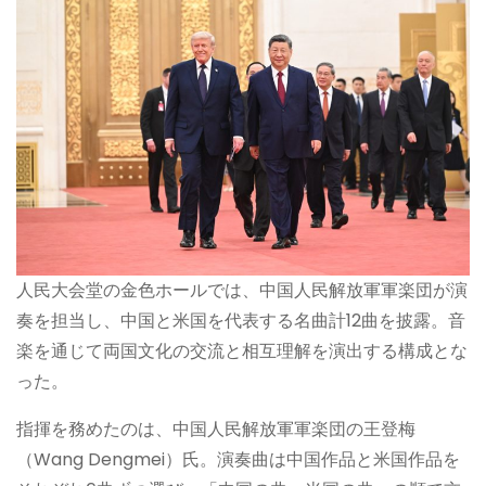
人民大会堂の金色ホールでは、中国人民解放軍軍楽団が演
奏を担当し、中国と米国を代表する名曲計12曲を披露。音
楽を通じて両国文化の交流と相互理解を演出する構成とな
った。
指揮を務めたのは、中国人民解放軍軍楽団の王登梅
（Wang Dengmei）氏。演奏曲は中国作品と米国作品を