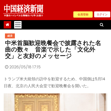
Skip
to
会員登録
ログイン
content
経済
中米首脳歓迎晩餐会で披露された名
曲の数々 音楽で示した「文化外
交」と友好のメッセージ
2026/05/18 17:15
トランプ米大統領の訪中を歓迎するため、中国側は5月14
日夜、北京の人民大会堂で歓迎晩餐会を開いた。