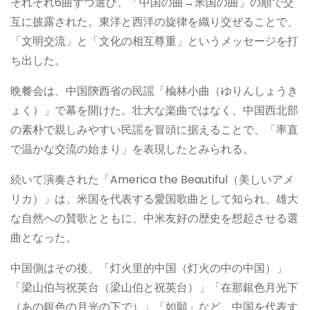
それぞれ6曲ずつ選び、「中国の曲→米国の曲」の順で交
互に披露された。東洋と西洋の旋律を織り交ぜることで、
「文明交流」と「文化の相互尊重」というメッセージを打
ち出した。
晩餐会は、中国陝西省の民謡「楡林小曲（ゆりんしょうき
ょく）」で幕を開けた。壮大な楽曲ではなく、中国西北部
の素朴で親しみやすい民謡を冒頭に据えることで、「率直
で温かな交流の始まり」を表現したとみられる。
続いて演奏された「America the Beautiful（美しいアメ
リカ）」は、米国を代表する愛国歌曲として知られ、雄大
な自然への賛歌とともに、中米友好の歴史を想起させる選
曲となった。
中国側はその後、「灯火里的中国（灯火の中の中国）」
「梁山伯与祝英台（梁山伯と祝英台）」「在那銀色月光下
（あの銀色の月光の下で）」「如願」など、中国を代表す