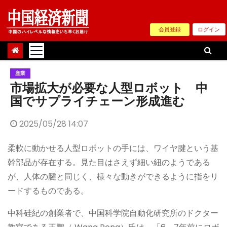
Skip
to
会員登録
ログイン
content
産業
市場拡大が必要な人型ロボット 中
国でサプライチェーン形成進む
2025/05/28 14:07
柔軟に動かせる人型ロボットの手には、ワイヤ腱という基
幹部品が存在する。見た目はさえず細い紐のようである
が、人体の腱と同じく、様々な動きができるように指をリ
ードするものである。
中科硅紀の創業者で、中国科学院自動化研究所のドクター