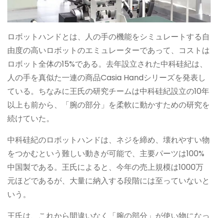
ロボットハンドとは、人の手の機能をシミュレートする自
由度の高いロボットのエミュレーターであって、コストは
ロボット全体の15%である。去年設立された中科硅紀は、
人の手を真似た一連の商品Casia Handシリーズを発表し
ている。ちなみに王氏の研究チームは中科硅紀設立の10年
以上も前から、「腕の部分」を柔軟に動かすための研究を
続けていた。
中科硅紀のロボットハンドは、ネジを締め、壊れやすい物
をつかむという難しい動きが可能で、主要パーツは100%
中国製である。王氏によると、今年の売上規模は1000万
元ほどであるが、大量に納入する段階には至っていないと
いう。
王氏は、これから間違いなく「腕の部分」が使い物になっ