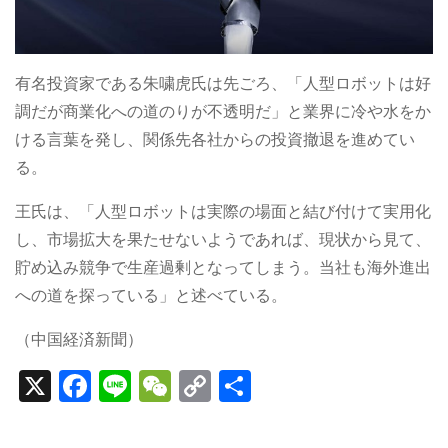
有名投資家である朱嘨虎氏は先ごろ、「人型ロボットは好
調だが商業化への道のりが不透明だ」と業界に冷や水をか
ける言葉を発し、関係先各社からの投資撤退を進めてい
る。
王氏は、「人型ロボットは実際の場面と結び付けて実用化
し、市場拡大を果たせないようであれば、現状から見て、
貯め込み競争で生産過剰となってしまう。当社も海外進出
への道を探っている」と述べている。
（中国経済新聞）
X
F
Li
W
C
S
a
n
e
o
h