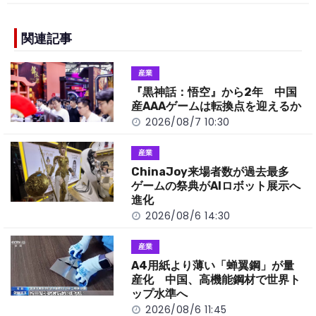
c
e
C
p
ar
e
h
y
e
b
a
Li
関連記事
o
t
n
産業
o
k
『黒神話：悟空』から2年 中国
k
産AAAゲームは転換点を迎えるか
2026/08/7 10:30
産業
ChinaJoy来場者数が過去最多
ゲームの祭典がAIロボット展示へ
進化
2026/08/6 14:30
産業
A4用紙より薄い「蝉翼鋼」が量
産化 中国、高機能鋼材で世界ト
ップ水準へ
2026/08/6 11:45