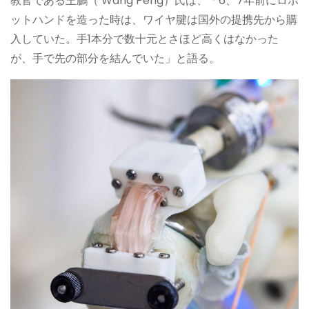
教官である王鵬（ Wang Peng）氏は、「6、7年前にロボ
ットハンドを造った時は、ワイヤ腱は国外の提携先から購
入していた。手1本分で数十元とさほど高くはなかった
が、手で先の部分を結んでいた」と語る。