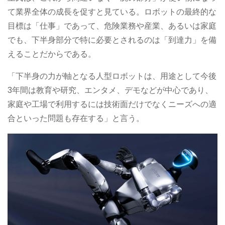
て業界全体の成長を促すと見ている。ロボットの最終的な
目標は「仕事」であって、危険業務や産業、あるいは家庭
でも、下半身部分で特に必要とされるのは「到達力」を備
えることだからである。
「下半身の力が軸となる人型ロボットは、用途として今後
3年間は教育や研究、エンタメ、デモなどが中心であり、
家庭や工場で利用するには技術面だけでなくニーズへの適
合といった問題も存在する」と言う。