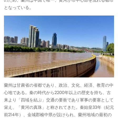
のため、蘭州は中国で唯一、黄河が市中心部を流れる都市
となっている。
蘭州は甘粛省の省都であり、政治、文化、経済、教育の中
心地である。秦の時代から2200年以上の歴史を持ち、古
来より「四域を結ぶ」交通の要衝であり軍事の要塞として
栄え、「黄河の真珠」と称されてきた。秦始皇33年（紀元
前214年）、金城郡榆中県が設けられ、蘭州地域の最初の