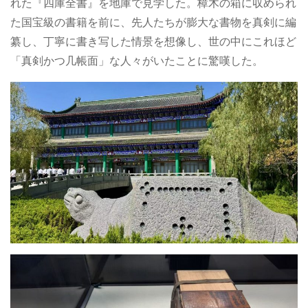
れた『四庫全書』を地庫で見学した。樟木の箱に収められ
た国宝級の書籍を前に、先人たちが膨大な書物を真剣に編
纂し、丁寧に書き写した情景を想像し、世の中にこれほど
「真剣かつ几帳面」な人々がいたことに驚嘆した。