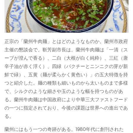
正宗の「蘭州牛肉麺」とはどのようなものか。蘭州市政府
主催の懇談会で、靳芳副市長は、蘭州牛肉麺は「一清（ス
ープが澄んで香る）、二白（大根が白く純粋）、三紅（唐
辛子油が赤く浮く）、四緑（パクチーとニンニクの芽が新
鮮で緑）、五黄（麺が柔らかく黄色い）」の五大特徴を持
つと紹介した。麺の種類も細いものから太いものまで多様
で、シルクのような細さや玉のような幅を持つものがあ
る。蘭州牛肉麺は中国政府により中華三大ファストフード
の一つに指定されており、今後の課題は世界への進出であ
る。
蘭州にはもう一つの奇跡がある。1980年代に創刊された