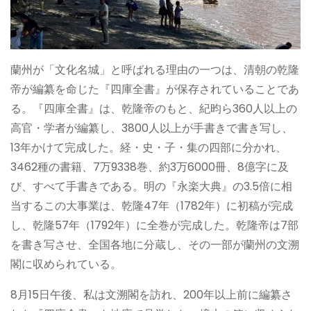
蘭州が「文化名城」と呼ばれる理由の一つは、清朝の乾隆
帝が編纂を命じた『四庫全書』が保存されていることであ
る。『四庫全書』は、乾隆帝のもと、紀昀ら360人以上の
高官・学者が編纂し、3800人以上が手書きで書き写し、
13年かけて完成した。経・史・子・集の四部に分かれ、
3462種の書籍、7万9338巻、約3万6000冊、8億字に及
び、すべて手書きである。明の『永楽大典』の3.5倍に相
当するこの大事業は、乾隆47年（1782年）に初稿が完成
し、乾隆57年（1792年）に全巻が完成した。乾隆帝は7部
を書き写させ、全国各地に分蔵し、その一部が蘭州の文溯
閣に収められている。
8月15日午後、私は文溯閣を訪れ、200年以上前に編纂さ