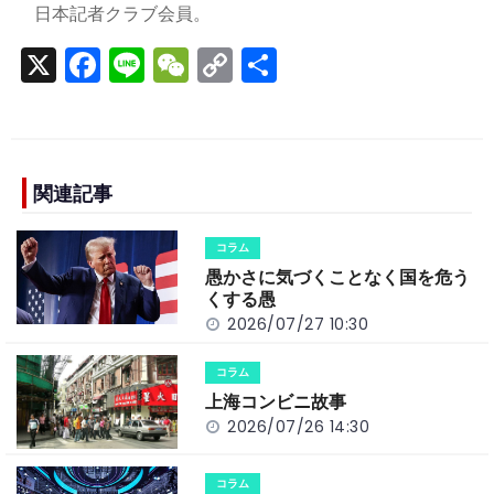
日本記者クラブ会員。
X
F
Li
W
C
S
a
n
e
o
h
c
e
C
p
ar
e
h
y
e
b
a
Li
関連記事
o
t
n
コラム
o
k
愚かさに気づくことなく国を危う
k
くする愚
2026/07/27 10:30
コラム
上海コンビニ故事
2026/07/26 14:30
コラム