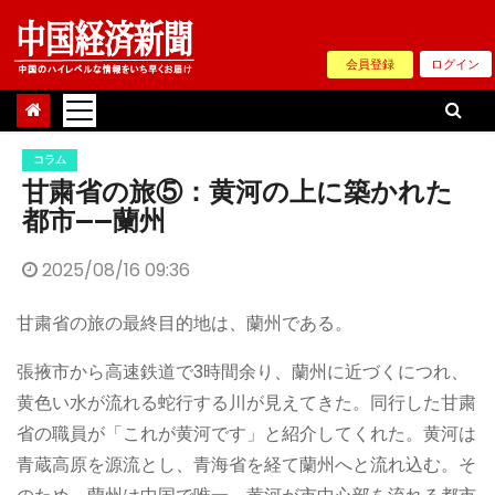
Skip
to
会員登録
ログイン
content
コラム
甘粛省の旅⑤：黄河の上に築かれた
都市——蘭州
2025/08/16 09:36
甘粛省の旅の最終目的地は、蘭州である。
張掖市から高速鉄道で3時間余り、蘭州に近づくにつれ、
黄色い水が流れる蛇行する川が見えてきた。同行した甘粛
省の職員が「これが黄河です」と紹介してくれた。黄河は
青蔵高原を源流とし、青海省を経て蘭州へと流れ込む。そ