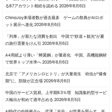
る87アカウント相続を認める
2026年8月6日
ChinaJoy来場者数が過去最多 ゲームの祭典がAIロボ
ット展示へ進化
2026年8月6日
「列車」が新たな消費を創出 中国で“鉄道＋観光”が夏
の旅行需要をけん引
2026年8月6日
A4用紙より薄い「蝉翼鋼」が量産化 中国、高機能鋼材
で世界トップ水準へ
2026年8月6日
北京で「アメリカシロヒトリ」が大量発生 幼虫が“爆食
期”に、防除が正念場
2026年8月6日
中国のサービス貿易、上半期8.3％増 知識集約型サービ
ス輸出が初めて過半占める
2026年8月5日
AI時代の中核拠点へ 武漢「光谷」が世界を照らす 光