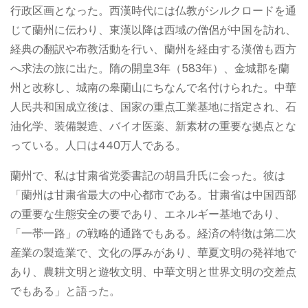
行政区画となった。西漢時代には仏教がシルクロードを通
じて蘭州に伝わり、東漢以降は西域の僧侶が中国を訪れ、
経典の翻訳や布教活動を行い、蘭州を経由する漢僧も西方
へ求法の旅に出た。隋の開皇3年（583年）、金城郡を蘭
州と改称し、城南の皋蘭山にちなんで名付けられた。中華
人民共和国成立後は、国家の重点工業基地に指定され、石
油化学、装備製造、バイオ医薬、新素材の重要な拠点とな
っている。人口は440万人である。
蘭州で、私は甘粛省党委書記の胡昌升氏に会った。彼は
「蘭州は
甘粛省最大の中心都市である。甘粛省
は中国西部
の重要な生態安全の要であり、エネルギー基地であり、
「一帯一路」の戦略的通路でもある。経済の特徴は第二次
産業の製造業で、文化の厚みがあり、華夏文明の発祥地で
あり、農耕文明と遊牧文明、中華文明と世界文明の交差点
でもある」と語った。