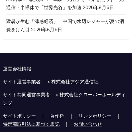
通信・半導体で「世界光谷」を加速
2026年8月5日
猛暑が生む「涼感経済」 中国で水辺レジャーが夏の消
費をけん引
2026年8月5日
運営会社情報
サイト運営事業者 ＞
株式会社アジア通信社
サイト共同運営事業者 ＞
株式会社クローバーホールディ
ング
サイトポリシー
｜
著作権
｜
リンクポリシー
｜
特定商取引法に基づく表記
｜
お問い合わせ