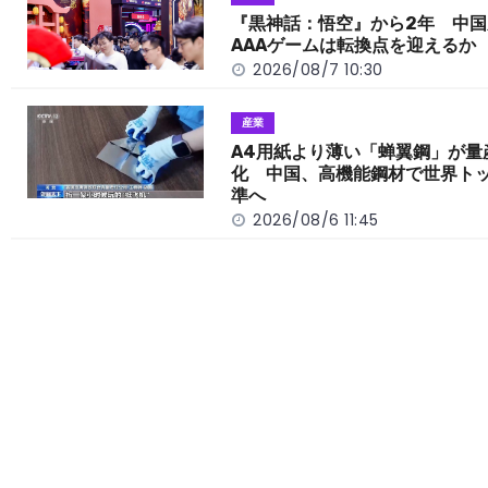
o
k
『黒神話：悟空』から2年 中国
AAAゲームは転換点を迎えるか
k
2026/08/7 10:30
産業
A4用紙より薄い「蝉翼鋼」が量
化 中国、高機能鋼材で世界ト
準へ
2026/08/6 11:45