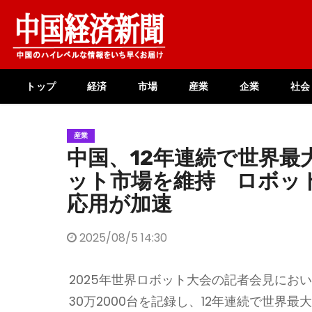
Skip
to
content
トップ
経済
市場
産業
企業
社会
産業
中国、12年連続で世界最
ット市場を維持 ロボッ
応用が加速
2025/08/5 14:30
2025年世界ロボット大会の記者会見にお
30万2000台を記録し、12年連続で世