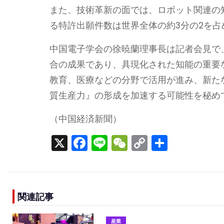
また、技術革新の面では、ロボット関連の
る特許出願件数は世界全体の約3分の2を占
中国電子学会の徐暁蘭理事長は記者会見で
合の成果であり、具現化された知能の重要
教育、医療などの分野で活用が進み、新た
質生産力』の形成を加速する可能性を秘め
（中国経済新聞）
X
F
Li
W
C
S
a
n
e
o
h
c
e
C
p
ar
e
h
y
e
関連記事
b
a
Li
o
t
n
産業