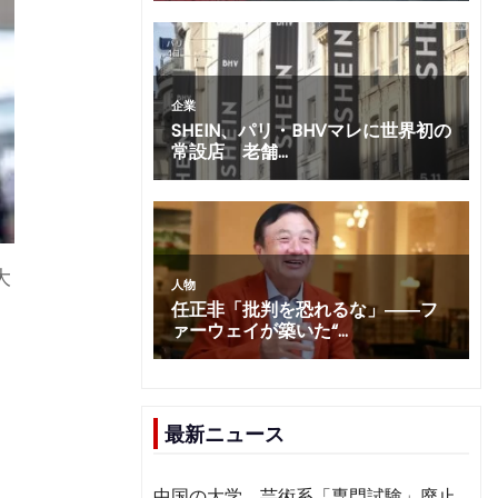
大
。
出
最新ニュース
中国の大学、芸術系「専門試験」廃止