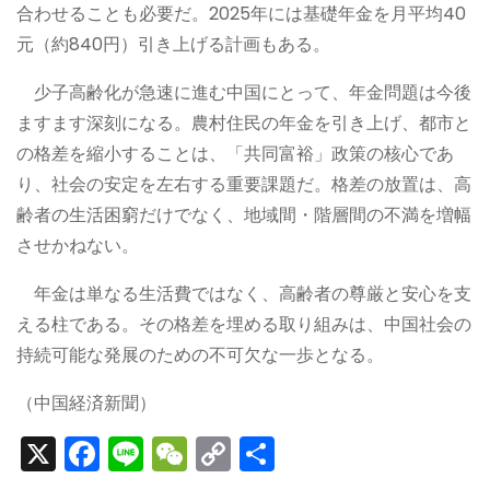
合わせることも必要だ。2025年には基礎年金を月平均40
元（約840円）引き上げる計画もある。
少子高齢化が急速に進む中国にとって、年金問題は今後
ますます深刻になる。農村住民の年金を引き上げ、都市と
の格差を縮小することは、「共同富裕」政策の核心であ
り、社会の安定を左右する重要課題だ。格差の放置は、高
齢者の生活困窮だけでなく、地域間・階層間の不満を増幅
させかねない。
年金は単なる生活費ではなく、高齢者の尊厳と安心を支
える柱である。その格差を埋める取り組みは、中国社会の
持続可能な発展のための不可欠な一歩となる。
（中国経済新聞）
X
F
Li
W
C
S
a
n
e
o
h