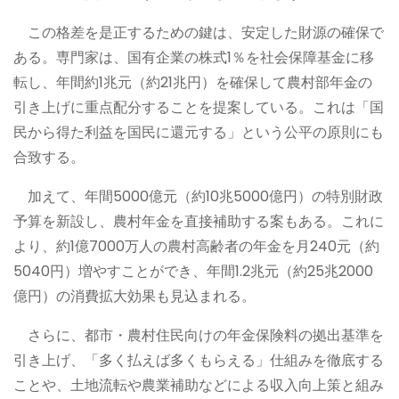
この格差を是正するための鍵は、安定した財源の確保で
ある。専門家は、国有企業の株式1％を社会保障基金に移
転し、年間約1兆元（約21兆円）を確保して農村部年金の
引き上げに重点配分することを提案している。これは「国
民から得た利益を国民に還元する」という公平の原則にも
合致する。
加えて、年間5000億元（約10兆5000億円）の特別財政
予算を新設し、農村年金を直接補助する案もある。これに
より、約1億7000万人の農村高齢者の年金を月240元（約
5040円）増やすことができ、年間1.2兆元（約25兆2000
億円）の消費拡大効果も見込まれる。
さらに、都市・農村住民向けの年金保険料の拠出基準を
引き上げ、「多く払えば多くもらえる」仕組みを徹底する
ことや、土地流転や農業補助などによる収入向上策と組み