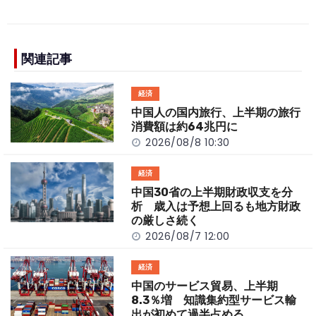
c
e
C
p
ar
e
h
y
e
b
a
Li
関連記事
o
t
n
経済
o
k
中国人の国内旅行、上半期の旅行
k
消費額は約64兆円に
2026/08/8 10:30
経済
中国30省の上半期財政収支を分
析 歳入は予想上回るも地方財政
の厳しさ続く
2026/08/7 12:00
経済
中国のサービス貿易、上半期
8.3％増 知識集約型サービス輸
出が初めて過半占める