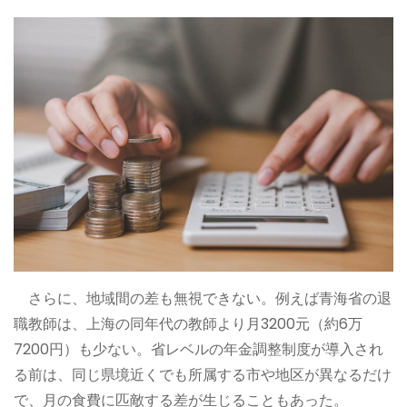
さらに、地域間の差も無視できない。例えば青海省の退
職教師は、上海の同年代の教師より月3200元（約6万
7200円）も少ない。省レベルの年金調整制度が導入され
る前は、同じ県境近くでも所属する市や地区が異なるだけ
で、月の食費に匹敵する差が生じることもあった。