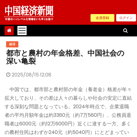
Skip
to
会員登録
ログイン
content
経済
都市と農村の年金格差、中国社会の
深い亀裂
2025/08/15 12:08
中国では、都市部と農村部の年金（養老金）格差が年々
拡大しており、その差は人々の暮らしや社会の安定に直結
する深刻な問題となっている。2024年時点で、企業退職
者の平均月額年金は約3360元（約7万560円）、公務員退
職者は6000元（約12万6000円）近くに達する一方、多く
の農村住民はわずか240元（約5040円）にとどまってい