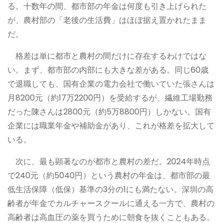
る。十数年の間、都市部の年金は何度も引き上げられた
が、農村部の「老後の生活費」はほぼ据え置かれたまま
だ。
格差は単に都市と農村の間だけに存在するわけではな
い。まず、都市部の内部にも大きな差がある。同じ60歳
で退職しても、国有企業の電力会社で働いていた張さんは
月8200元（約17万2200円）を受給するが、繊維工場勤務
だった陳さんは2800元（約5万8800円）しかない。国有
企業には職業年金や補助金があり、これが格差を拡大して
いる。
次に、最も顕著なのが都市と農村の差だ。2024年時点
で240元（約5040円）という農村の年金は、都市部の最
低生活保障（低保）基準の3分の1にも満たない。深圳の高
齢者が年金でカルチャースクールに通える一方で、農村の
高齢者は高血圧の薬を買うために朝食を抜くこともある。