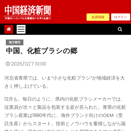
Skip
to
会員登録
ログイン
content
地方都市
中国、化粧ブラシの郷
2025/12/7 10:00
河北省青県では、いま“小さな化粧ブラシ”が地域経済を大
きく押し上げている。
12月も、毎日のように、県内の化粧ブラシメーカーでは、
従業員が次々と製品を包装する姿が見られた。青県の化粧
ブラシ産業は1990年代に、海外ブランド向けのOEM（受
託生産）からスタート。技術とノウハウを蓄積しながら販