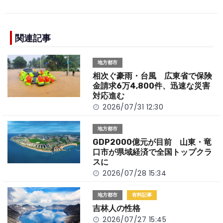
c
e
C
p
ar
e
h
y
e
b
a
Li
関連記事
o
t
n
地方都市
o
k
相次ぐ豪雨・台風 広東省で保険
k
金請求6万4,800件、迅速な災害
対応進む
2026/07/31 12:30
地方都市
GDP2000億元が目前 山東・竜
口市が県域経済で全国トップクラ
スに
2026/07/28 15:34
地方都市
有料記事
吉林人の性格
2026/07/27 15:45