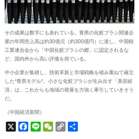
その成果は数字にも表れている。青県の化粧ブラシ関連企
業の年間売上高は約30億元（約300億円）に達し、中国軽
工業連合会から「中国化粧ブラシの郷」に認定されるな
ど、国内外から高い評価を得ている。
中小企業が集積し、技術革新と市場戦略を積み重ねて確立
した“青県モデル”。小さな化粧ブラシが生み出す「美容経
済」は、これからも地域の発展を力強く牽引していきそう
だ。
（中国経済新聞）
X
F
Li
W
C
S
a
n
e
o
h